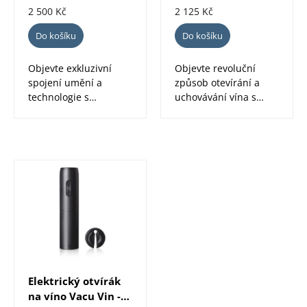
včetně Li-ion
baterie
2 500 Kč
2 125 Kč
d
baterie
Do košíku
Do košíku
u
k
Objevte exkluzivní
Objevte revoluční
spojení umění a
způsob otevírání a
t
technologie s
uchovávání vína s
ů
elektrickou sadou na
touto exkluzivní sadou
víno Keith Haring.
od Vacu Vin....
Tento...
Elektrický otvírák
na víno Vacu Vin -