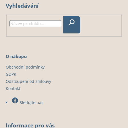
p
Vyhledávání
p
r
v
a
k
t
Hledat
y
í
v
ý
p
O nákupu
i
s
Obchodní podmínky
u
GDPR
Odstoupení od smlouvy
Kontakt
Sledujte nás
Informace pro vás