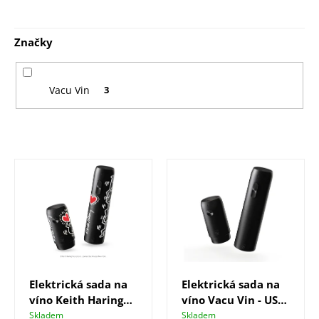
r
o
Značky
d
u
Vacu Vin
3
k
t
V
ů
ý
p
i
s
p
Elektrická sada na
Elektrická sada na
r
víno Keith Haring
víno Vacu Vin - USB,
o
Vacu Vin - USB,
včetně Li-ion
Skladem
Skladem