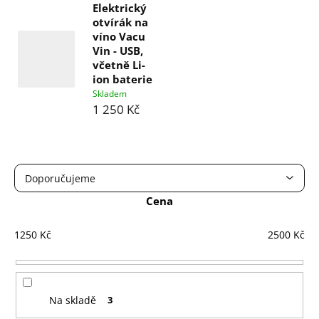
Elektrický
otvírák na
víno Vacu
Vin - USB,
včetně Li-
ion baterie
Skladem
1 250 Kč
Ř
Doporučujeme
a
Cena
Nejlevnější
z
e
Nejdražší
1250
Kč
2500
Kč
n
Nejprodávanější
í
Abecedně
Na skladě
3
p