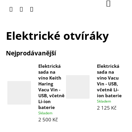
Přejít
Nákupní
na
košík
obsah
Elektrické otvíráky
Nejprodávanější
Elektrická
Elektrická
sada na
sada na
víno Keith
víno Vacu
Haring
Vin - USB,
Vacu Vin -
včetně Li-
USB, včetně
ion baterie
Li-ion
Skladem
baterie
2 125 Kč
Skladem
2 500 Kč