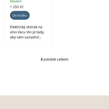
USB, včetně Li-ion
Skladem
baterie
1 250 Kč
Do košíku
Elektrický otvírak na
víno Vacu Vin je tady,
aby vám usnadnil
život! Stačí jedno
stisknutí –...
3
položek celkem
O
v
l
á
d
a
Z
c
í
á