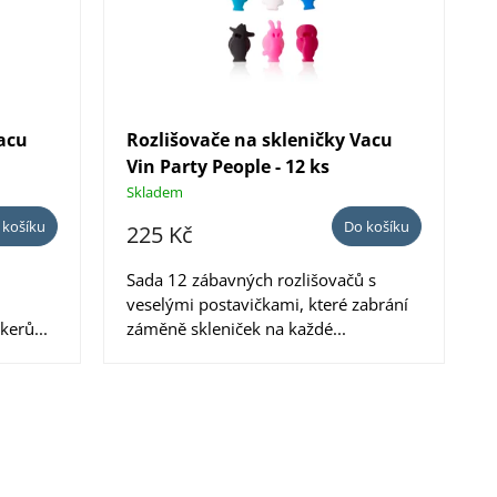
r
o
d
Vacu
Rozlišovače na skleničky Vacu
u
Vin Party People - 12 ks
k
Skladem
t
 košíku
Do košíku
225 Kč
ů
Sada 12 zábavných rozlišovačů s
veselými postavičkami, které zabrání
kerů...
záměně skleniček na každé...