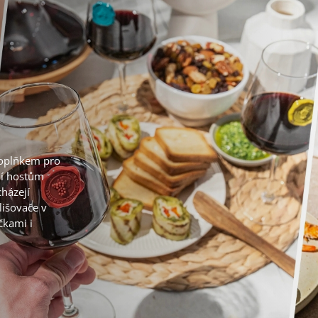
doplňkem pro
jí hostům
cházejí
lišovače v
čkami i