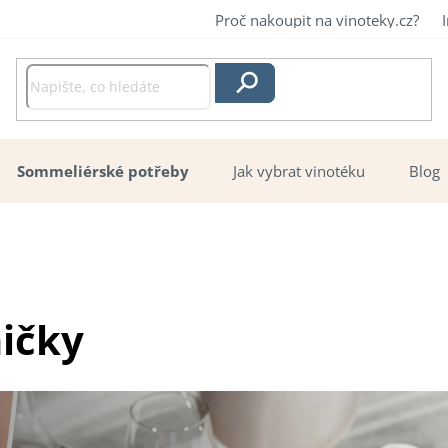
Proč nakoupit na vinoteky.cz?
Hledat
Sommeliérské potřeby
Jak vybrat vinotéku
Blog
ničky