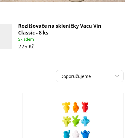
Rozlišovače na skleničky Vacu Vin
Classic - 8 ks
Skladem
225 Kč
Ř
Doporučujeme
a
Nejlevnější
z
Nejdražší
e
Nejprodávanější
n
í
Abecedně
p