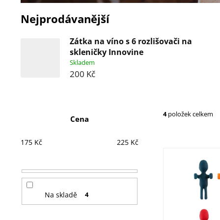
Nejprodávanější
Zátka na víno s 6 rozlišovači na
skleničky Innovine
Skladem
200 Kč
P
4
položek celkem
Cena
o
V
175
Kč
225
Kč
s
ý
t
p
r
i
Na skladě
4
a
s
n