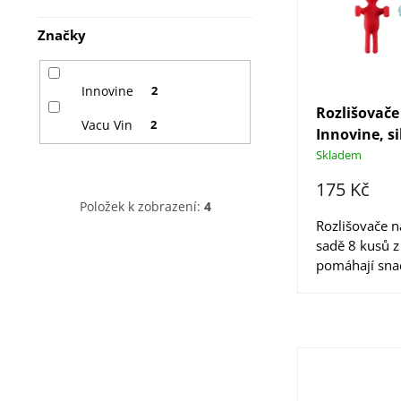
p
n
Značky
r
í
o
p
Innovine
2
d
Rozlišovače
a
Vacu Vin
2
Innovine, si
u
n
Skladem
k
e
175 Kč
t
Položek k zobrazení:
4
l
Rozlišovače n
ů
sadě 8 kusů z
pomáhají sna