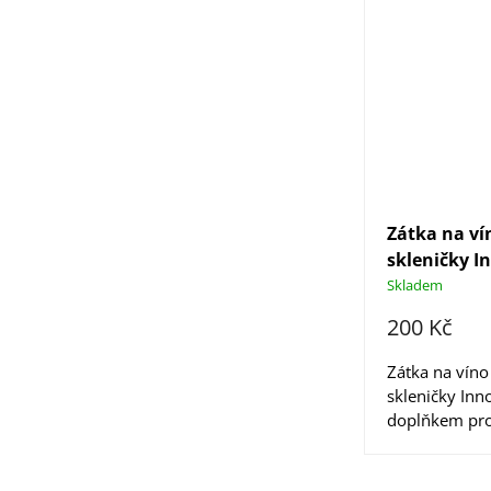
Zátka na vín
skleničky I
Skladem
200 Kč
Zátka na víno 
skleničky Inn
doplňkem pro