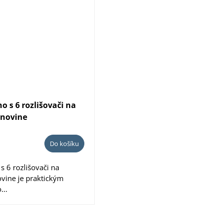
o s 6 rozlišovači na
nnovine
Do košíku
s 6 rozlišovači na
ovine je praktickým
...