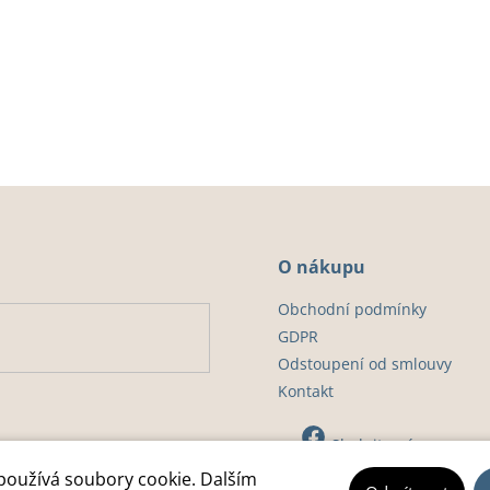
O
v
l
á
d
a
c
í
p
O nákupu
r
Obchodní podmínky
v
GDPR
k
Odstoupení od smlouvy
y
Kontakt
v
ý
Sledujte nás
p
používá soubory cookie. Dalším
i