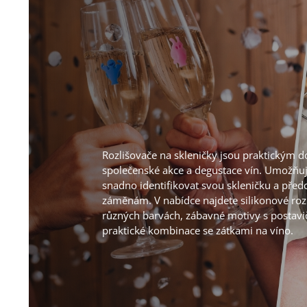
Rozlišovače na skleničky jsou praktickým 
společenské akce a degustace vín. Umožňu
snadno identifikovat svou skleničku a před
záměnám. V nabídce najdete silikonové roz
různých barvách, zábavné motivy s postavi
praktické kombinace se zátkami na víno.