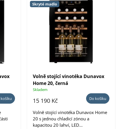
Nejdražší
Skryté madlo
e
Nejprodávanější
n
í
Abecedně
p
r
o
d
navox
Volně stojící vinotéka Dunavox
u
Home 20, černá
k
Skladem
t
 košíku
Do košíku
15 190 Kč
ů
e
Volně stojící vinotéka Dunavox Home
ásti
20 s jednou chladicí zónou a
kapacitou 20 lahví, LED...