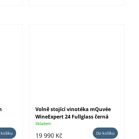
n
Volně stojící vinotéka mQuvée
WineExpert 24 Fullglass černá
Skladem
 košíku
Do košíku
19 990 Kč