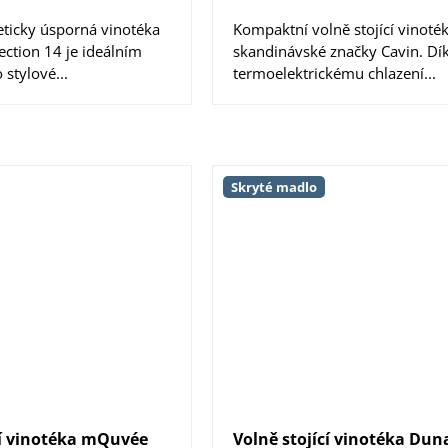
eticky úsporná vinotéka
Kompaktní volně stojící vinoté
ection 14 je ideálním
skandinávské značky Cavin. Dí
stylové...
termoelektrickému chlazení...
Skryté madlo
cí vinotéka mQuvée
Volně stojící vinotéka Du