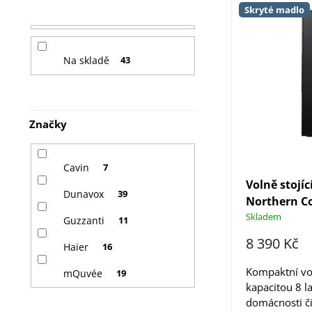
Skryté madlo
t
ý
r
p
Na skladě
43
a
i
n
s
n
p
Značky
í
r
p
o
Cavin
7
Volně stojíc
a
d
Dunavox
39
Northern Co
n
u
Skladem
Guzzanti
11
e
k
8 390 Kč
Haier
16
l
t
Kompaktní vol
mQuvée
19
kapacitou 8 la
ů
domácnosti či