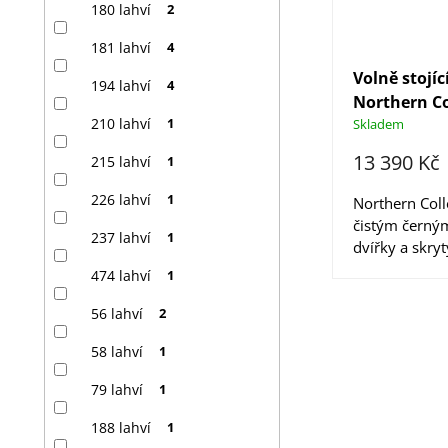
180 lahví
2
181 lahví
4
Volně stojíc
194 lahví
4
Northern Co
210 lahví
1
Skladem
13 390 Kč
215 lahví
1
226 lahví
1
Northern Col
čistým černý
237 lahví
1
dvířky a skry
474 lahví
1
56 lahví
2
58 lahví
1
79 lahví
1
188 lahví
1