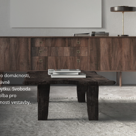
pro domácnosti,
rávně
bytku. Svoboda
olba pro
tnosti vestavby.