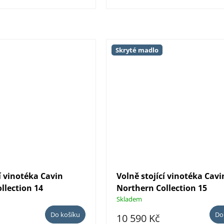
Skryté madlo
í vinotéka Cavin
Volně stojící vinotéka Cavi
llection 14
Northern Collection 15
Skladem
Do košíku
Do
10 590 Kč