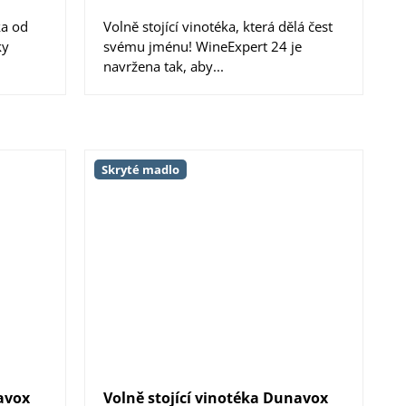
ka od
Volně stojící vinotéka, která dělá čest
ky
svému jménu! WineExpert 24 je
navržena tak, aby...
Skryté madlo
navox
Volně stojící vinotéka Dunavox