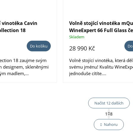
í vinotéka Cavin
Volně stojící vinotéka mQ
llection 18
WineExpert 66 Full Glass č
Skladem
Do košíku
Do
28 990 Kč
lection 18 zaujme svým
Volně stojící vinotéka, která děl
m designem, skleněnými
svému jménu! Kvalitu WineExp
tým madlem,...
jednoduše cítíte....
Načíst 12 dalších
S
1
8
O
t
r
v
Nahoru
á
l