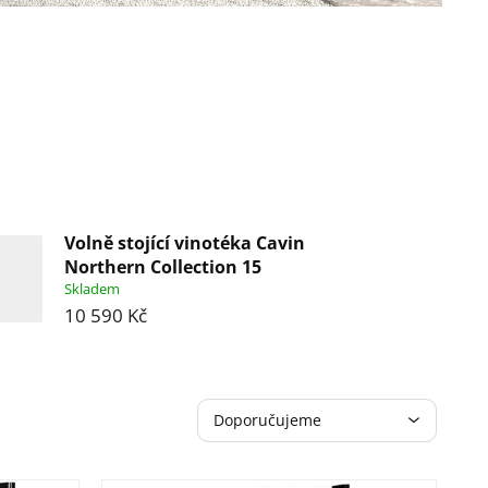
Volně stojící vinotéka Cavin
Northern Collection 15
Skladem
10 590 Kč
Ř
Doporučujeme
a
Nejlevnější
z