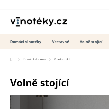
Přejít
na
obsah
Domácí vinotéky
Vestavné
Volně stojící
Domů
Domácí vinotéky
Volně stojící
Volně stojící