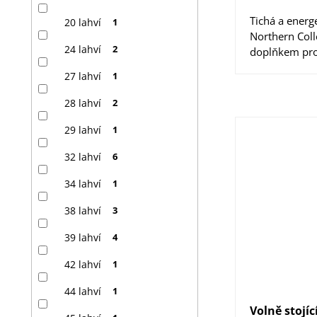
Tichá a energ
20 lahví
1
Northern Coll
24 lahví
2
doplňkem pro 
27 lahví
1
28 lahví
2
29 lahví
1
32 lahví
6
34 lahví
1
38 lahví
3
39 lahví
4
42 lahví
1
44 lahví
1
Volně stojí