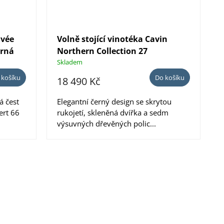
uvée
Volně stojící vinotéka Cavin
erná
Northern Collection 27
Skladem
 košíku
Do košíku
18 490 Kč
á čest
Elegantní černý design se skrytou
ert 66
rukojetí, skleněná dvířka a sedm
výsuvných dřevěných polic...