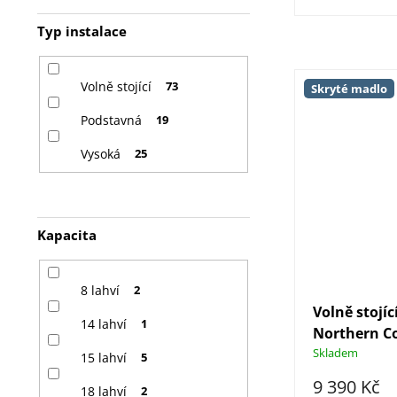
Typ instalace
Volně stojící
73
Skryté madlo
Podstavná
19
Vysoká
25
Kapacita
8 lahví
2
Volně stojíc
14 lahví
1
Northern Co
Skladem
15 lahví
5
9 390 Kč
18 lahví
2