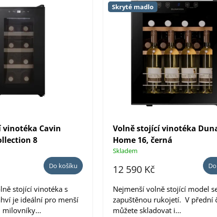
Skryté madlo
í vinotéka Cavin
Volně stojící vinotéka Du
llection 8
Home 16, černá
Skladem
Do košíku
Do
12 590 Kč
ně stojící vinotéka s
Nejmenší volně stojící model s
hví je ideální pro menší
zapuštěnou rukojetí. V přední č
 milovníky...
můžete skladovat i...