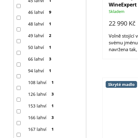
45 lahví
1
WineExpert 
Skladem
46 lahví
9
22 990 Kč
48 lahví
1
49 lahví
2
Volně stojící 
svému jménu!
50 lahví
1
navržena tak, 
66 lahví
3
94 lahví
1
108 lahví
1
Skryté madlo
126 lahví
3
153 lahví
1
166 lahví
3
167 lahví
1