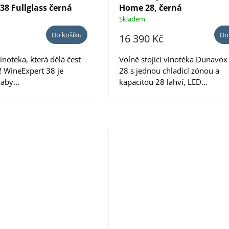
38 Fullglass černá
Home 28, černá
Skladem
Do košíku
Do
16 390 Kč
vinotéka, která dělá čest
Volně stojící vinotéka Dunavo
 WineExpert 38 je
28 s jednou chladicí zónou a
aby...
kapacitou 28 lahví, LED...