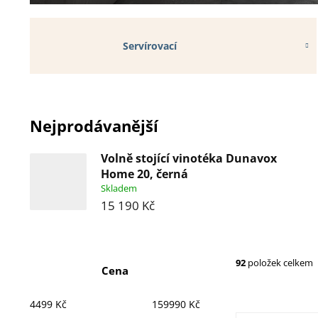
Servírovací
Nejprodávanější
Volně stojící vinotéka Dunavox
Home 20, černá
Skladem
15 190 Kč
P
92
položek celkem
Cena
o
4499
Kč
159990
Kč
s
V