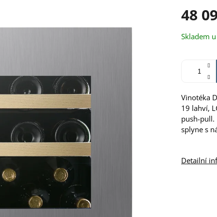
48 0
Měrná
Skladem u
cena:
Vinotéka D
19 lahví,
push-pull.
splyne s n
Detailní i