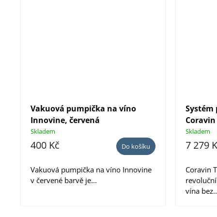
Vakuová pumpička na víno
Systém 
Innovine, červená
Coravin
Skladem
Skladem
400 Kč
7 279 
Do košíku
Vakuová pumpička na víno Innovine
Coravin 
v červené barvě je...
revoluční
vína bez..