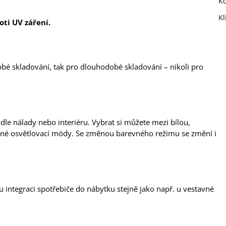
Ko
Kl
ti UV záření.
obé skladování, tak pro dlouhodobé skladování – nikoli pro
dle nálady nebo interiéru. Vybrat si můžete mezi bílou,
zné osvětlovací módy. Se změnou barevného režimu se změní i
 integraci spotřebiče do nábytku stejně jako např. u vestavné