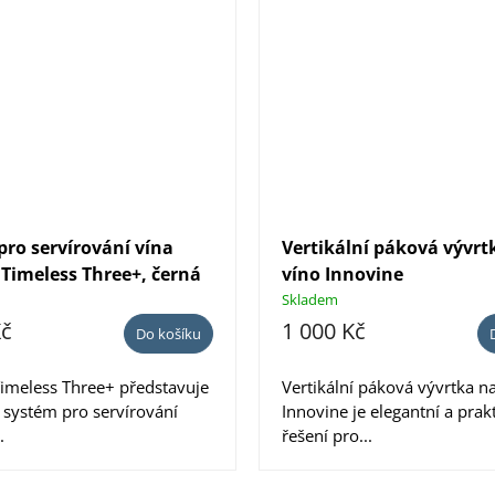
pro servírování vína
Vertikální páková vývrt
 Timeless Three+, černá
víno Innovine
Skladem
Kč
1 000 Kč
Do košíku
Timeless Three+ představuje
Vertikální páková vývrtka n
 systém pro servírování
Innovine je elegantní a prak
.
řešení pro...