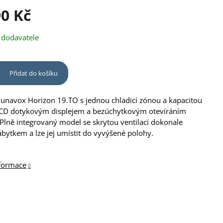
90 Kč
 dodavatele
Přidat do košíku
unavox Horizon 19.TO s jednou chladicí zónou a kapacitou
 LCD dotykovým displejem a bezúchytkovým otevíráním
 Plně integrovaný model se skrytou ventilací dokonale
ábytkem a lze jej umístit do vyvýšené polohy.
nformace