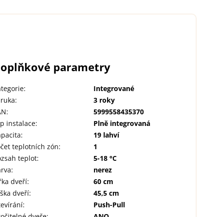
oplňkové parametry
tegorie
:
Integrované
áruka
:
3 roky
AN
:
5999558435370
p instalace
:
Plně integrovaná
pacita
:
19 lahví
čet teplotních zón
:
1
zsah teplot
:
5-18 °C
arva
:
nerez
řka dveří
:
60 cm
ška dveří
:
45,5 cm
evírání
:
Push-Pull
očitelné dveře
:
ANO