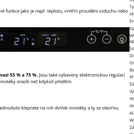
Ty
zné funkce jako je např. teplotu, vnitřní proudění vzduchu nebo
H
En
Sp
Wi
ap
So
Di
Os
B
mezi 55 % a 75 %.
Jsou také vybaveny elektronickou regulací
Př
 vinotéky snazší než kdykoli předtím.
Ší
V
H
H
Jednoduše klepnete na roh dvířek vinotéky a ty se otevřou.
Al
Wi
Z