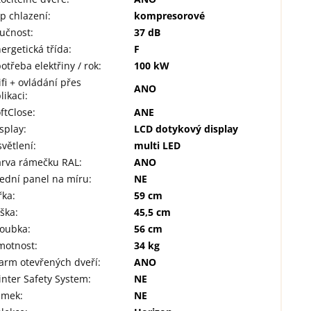
p chlazení
:
kompresorové
lučnost
:
37 dB
ergetická třída
:
F
otřeba elektřiny / rok
:
100 kW
fi + ovládání přes
ANO
likaci
:
ftClose
:
ANE
splay
:
LCD dotykový display
větlení
:
multi LED
arva rámečku RAL
:
ANO
ední panel na míru
:
NE
řka
:
59 cm
ýška
:
45,5 cm
loubka
:
56 cm
motnost
:
34 kg
arm otevřených dveří
:
ANO
nter Safety System
:
NE
ámek
:
NE