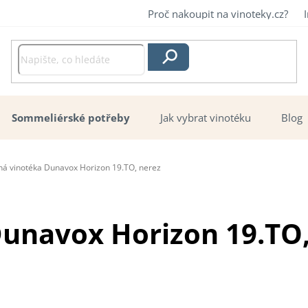
Proč nakoupit na vinoteky.cz?
Hledat
Sommeliérské potřeby
Jak vybrat vinotéku
Blog
ná vinotéka Dunavox Horizon 19.TO, nerez
unavox Horizon 19.TO,