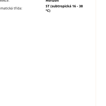
lekce
:
Horizon
ST (subtropická 16 - 38
imatická třída
:
°C)