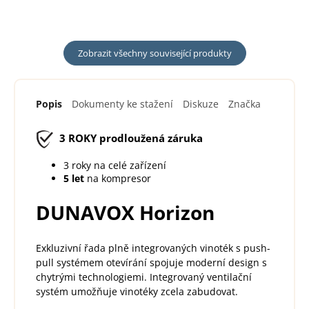
řešení pro...
Zobrazit všechny související produkty
Popis
Dokumenty ke stažení
Diskuze
Značka
3 ROKY
prodloužená záruka
3 roky na celé zařízení
5 let
na kompresor
DUNAVOX Horizon
Exkluzivní řada plně integrovaných vinoték s push-
pull systémem otevírání spojuje moderní design s
chytrými technologiemi. Integrovaný ventilační
systém umožňuje vinotéky zcela zabudovat.