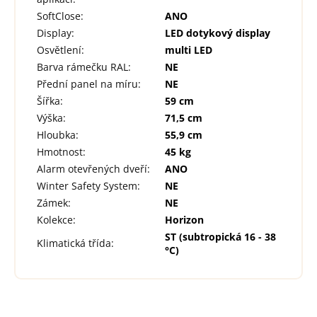
SoftClose
:
ANO
Display
:
LED dotykový display
Osvětlení
:
multi LED
Barva rámečku RAL
:
NE
Přední panel na míru
:
NE
Šířka
:
59 cm
Výška
:
71,5 cm
Hloubka
:
55,9 cm
Hmotnost
:
45 kg
Alarm otevřených dveří
:
ANO
Winter Safety System
:
NE
Zámek
:
NE
Kolekce
:
Horizon
ST (subtropická 16 - 38
Klimatická třída
:
°C)