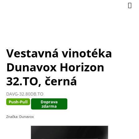
Přejít
Nák
na
koší
obsah
Vestavná vinotéka
Dunavox Horizon
32.TO, černá
DAVG-32.80DB.TO
Push-Pull
Doprava
zdarma
Značka:
Dunavox