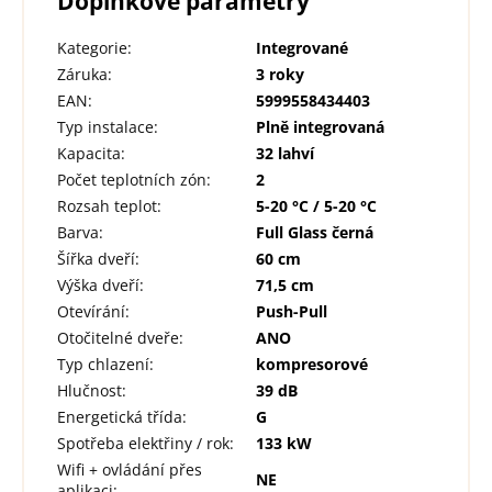
Doplňkové parametry
Kategorie
:
Integrované
Záruka
:
3 roky
EAN
:
5999558434403
Typ instalace
:
Plně integrovaná
Kapacita
:
32 lahví
Počet teplotních zón
:
2
Rozsah teplot
:
5-20 °C / 5-20 °C
Barva
:
Full Glass černá
Šířka dveří
:
60 cm
Výška dveří
:
71,5 cm
Otevírání
:
Push-Pull
Otočitelné dveře
:
ANO
Typ chlazení
:
kompresorové
Hlučnost
:
39 dB
Energetická třída
:
G
Spotřeba elektřiny / rok
:
133 kW
Wifi + ovládání přes
NE
aplikaci
: