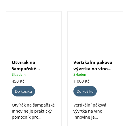
Otvírák na
Vertikální páková
šampaňské
vývrtka na víno
Innovine
Innovine
Skladem
Skladem
450 Kč
1 000 Kč
Do košíku
Do košíku
Otvírák na šampaňské
Vertikální páková
Innovine je praktický
vývrtka na víno
pomocník pro
Innovine je
bezpečnější a pohodlnější...
elegantní a praktické