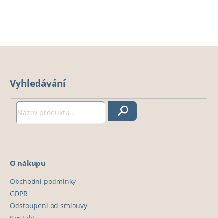
Z
á
Vyhledávání
p
a
t
Hledat
í
O nákupu
Obchodní podmínky
GDPR
Odstoupení od smlouvy
Kontakt