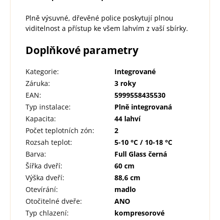
Plně výsuvné, dřevěné police poskytují plnou
viditelnost a přístup ke všem lahvím z vaší sbírky.
Doplňkové parametry
Kategorie
:
Integrované
Záruka
:
3 roky
EAN
:
5999558435530
Typ instalace
:
Plně integrovaná
Kapacita
:
44 lahví
Počet teplotních zón
:
2
Rozsah teplot
:
5-10 °C / 10-18 °C
Barva
:
Full Glass černá
Šířka dveří
:
60 cm
Výška dveří
:
88,6 cm
Otevírání
:
madlo
Otočitelné dveře
:
ANO
Typ chlazení
:
kompresorové