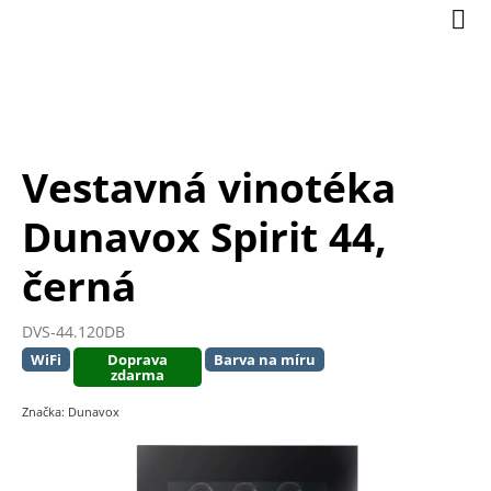
Přejít
Nák
na
koší
obsah
Vestavná vinotéka
Dunavox Spirit 44,
černá
DVS-44.120DB
WiFi
Doprava
Barva na míru
zdarma
Značka:
Dunavox