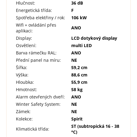
Hlučnost
:
36 dB
Energetická třída
:
F
Spotřeba elektřiny / rok
:
106 kW
Wifi + ovládání přes
ANO
aplikaci
:
Display
:
LCD dotykový display
Osvětlení
:
multi LED
Barva rámečku RAL
:
ANO
Přední panel na míru
:
NE
Šířka
:
59,2 cm
Výška
:
88,6 cm
Hloubka
:
55,9 cm
Hmotnost
:
58 kg
Alarm otevřených dveří
:
ANO
Winter Safety System
:
NE
Zámek
:
NE
Kolekce
:
Spirit
ST (subtropická 16 - 38
Klimatická třída
:
°C)