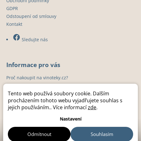
Obchodní podmínky
GDPR
Odstoupení od smlouvy
Kontakt
Sledujte nás
Informace pro vás
Proč nakoupit na vinoteky.cz?
Instalace
Tento web používá soubory cookie. Dalším
Záruka a servis
procházením tohoto webu vyjadřujete souhlas s
Kuchyňská studia
jejich používáním.. Více informací
zde
.
Kontakty
Nastavení
Odmítnout
Souhlasím