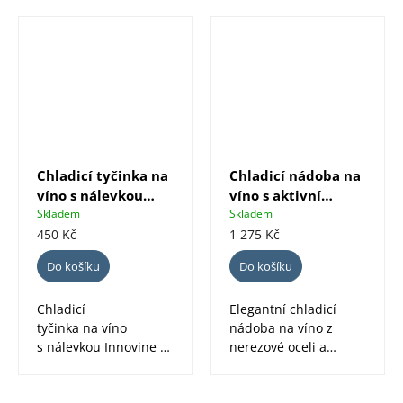
Chladicí tyčinka na
Chladicí nádoba na
víno s nálevkou
víno s aktivní
Innovine, modrá
vložkou ELEGANT
Skladem
Skladem
Vacu Vin - nerez
450 Kč
1 275 Kč
Do košíku
Do košíku
Chladicí
Elegantní chladicí
tyčinka na víno
nádoba na víno z
s nálevkou Innovine v
nerezové oceli a
modré barvě je
aktivní chladicí
praktickým
vložkou udrží vaši