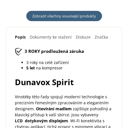
doplňkem...
láhev...
Zobrazit všechny související produkty
Popis
Dokumenty ke stažení
Diskuze
Značka
3 ROKY
prodloužená záruka
3 roky na celé zařízení
5 let
na kompresor
Dunavox Spirit
Vinotéky této řady spojují moderní technologie s
precizním řemeslným zpracováním a elegantním
designem.
Otevírání madlem
zajišťuje pohodlný a
klasický přístup k vaší sbírce. Jsou vybaveny
LCD dotykovým displejem
. Wi-Fi konektivita s
chytrou aplikací, tichý provoz s minimem vibrací a