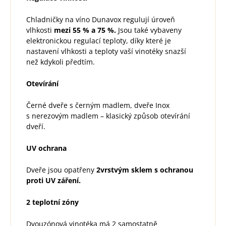
Chladničky na víno Dunavox regulují úroveň
vlhkosti
mezi 55 % a 75 %.
Jsou také vybaveny
elektronickou regulací teploty, díky které je
nastavení vlhkosti a teploty vaší vinotéky snazší
než kdykoli předtím.
Otevírání
Černé dveře s černým madlem, dveře Inox
s nerezovým madlem – klasický způsob otevírání
dveří.
UV ochrana
Dveře jsou opatřeny
2vrstvým sklem s ochranou
proti UV záření.
2 teplotní zóny
Dvouzónová vinotéka má 2 samostatně