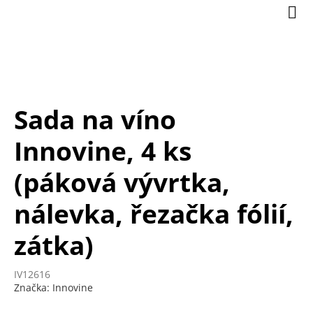
Přejít
Nák
na
koší
obsah
Sada na víno
Innovine, 4 ks
(páková vývrtka,
nálevka, řezačka fólií,
zátka)
IV12616
Značka:
Innovine