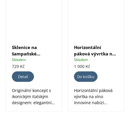
Sklenice na
Horizontální
šampaňské
páková vývrtka na
Trebonn SplitGlass,
víno Innovine
Skladem
Skladem
2 ks
729 Kč
1 000 Kč
Detail
Do košíku
Originální koncept s
Horizontální páková
ikonickým italským
vývrtka na víno
designem: elegantní
Innovine nabízí
sklenice z
pohodlné a efektivní
bezolovnatého
otevírání...
křišťálového...