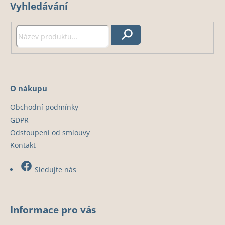
Vyhledávání
p
a
t
Hledat
í
O nákupu
Obchodní podmínky
GDPR
Odstoupení od smlouvy
Kontakt
Sledujte nás
Informace pro vás