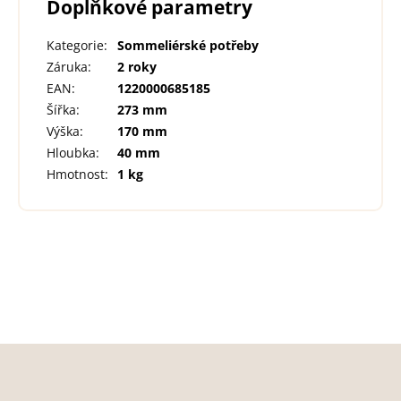
Doplňkové parametry
Kategorie
:
Sommeliérské potřeby
Záruka
:
2 roky
EAN
:
1220000685185
Šířka
:
273 mm
Výška
:
170 mm
Hloubka
:
40 mm
Hmotnost
:
1 kg
Z
á