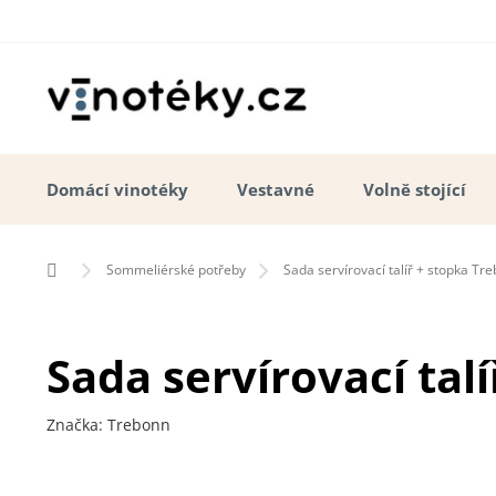
Přejít
na
obsah
Domácí vinotéky
Vestavné
Volně stojící
Domů
Sommeliérské potřeby
Sada servírovací talíř + stopka Tr
Sada servírovací tal
Značka:
Trebonn