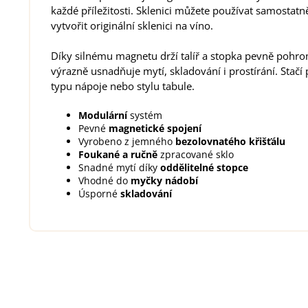
každé příležitosti. Sklenici můžete používat samostatn
vytvořit originální sklenici na víno.
Díky silnému magnetu drží talíř a stopka pevně pohr
výrazně usnadňuje mytí, skladování i prostírání. Stač
typu nápoje nebo stylu tabule.
Modulární
systém
Pevné
magnetické spojení
Vyrobeno z jemného
bezolovnatého křišťálu
Foukané a ručně
zpracované sklo
Snadné mytí díky
oddělitelné stopce
Vhodné do
myčky nádobí
Úsporné
skladování