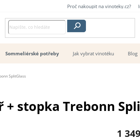
Proč nakoupit na vinoteky.cz?
Hledat
Sommeliérské potřeby
Jak vybrat vinotéku
Blog
ebonn SplitGlass
íř + stopka Trebonn Spl
1 34