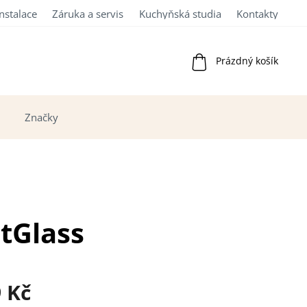
Instalace
Záruka a servis
Kuchyňská studia
Kontakty
Nákupní
Prázdný košík
košík
Značky
itGlass
9 Kč