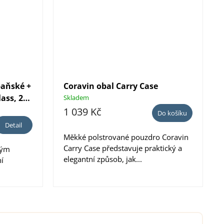
paňské +
Coravin obal Carry Case
ass, 2
Skladem
1 039 Kč
Do košíku
Detail
Měkké polstrované pouzdro Coravin
Carry Case představuje praktický a
kým
elegantní způsob, jak...
í