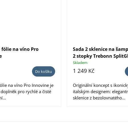
fólie na víno Pro
Sada 2 sklenice na šam
e
2 stopky Trebonn SplitGl
ks
Skladem
1 249 Kč
Do košíku
ólie na víno Pro Innovine je
Originální koncept s ikonic
 doplněk pro rychlé a čisté
italským designem: elegantn
í...
sklenice z bezolovnatého
křišťálového...