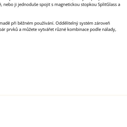
ě, nebo ji jednoduše spojit s magnetickou stopkou SplitGlass a
omadě při běžném používání. Oddělitelný systém zároveň
í pár prvků a můžete vytvářet různé kombinace podle nálady,