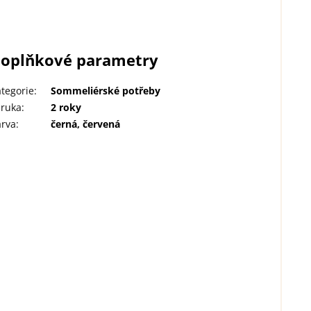
oplňkové parametry
tegorie
:
Sommeliérské potřeby
áruka
:
2 roky
arva
:
černá, červená