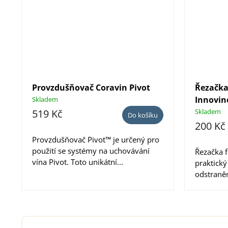
Provzdušňovač Coravin Pivot
Řezačka 
Innovin
Skladem
519 Kč
Skladem
Do košíku
200 Kč
Provzdušňovač Pivot™ je určený pro
použití se systémy na uchovávání
Řezačka f
vína Pivot. Toto unikátní...
praktický
odstraněn