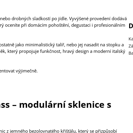
 nebo drobných sladkostí po jídle. Vyvýšené provedení dodává
D
terý oceníte při domácím pohoštění, degustaci i profesionálním
Ka
statně jako minimalistický talíř, nebo jej nasadit na stopku a
Z
něk, který propojuje funkčnost, hravý design a moderní italský
B
zentovat výjimečně.
ss – modulární sklenice s
nic z jemného bezolovnatého křišťálu, který se přizpůsobí