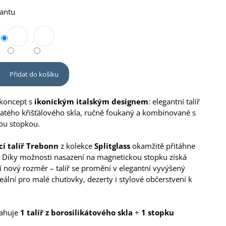
iantu
Přidat do košíku
 koncept s
ikonickým italským designem
: elegantní talíř
atého křišťálového skla, ručně foukaný a kombinované s
ou stopkou.
cí talíř Trebonn
z kolekce
Splitglass
okamžitě přitáhne
 Díky možnosti nasazení na magnetickou stopku získá
í nový rozměr – talíř se promění v elegantní vyvýšený
eální pro malé chuťovky, dezerty i stylové občerstvení k
sahuje
1 talíř z borosilikátového skla
+
1 stopku