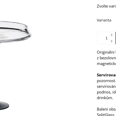
Měrná
Zvolte var
cena:
Varianta
Originální
z bezolovn
magnetick
Servírova
pozornost.
servírován
podnos, id
drinkům.
Balení ob
SplitGlass.