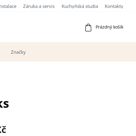
Instalace
Záruka a servis
Kuchyňská studia
Kontakty
Nákupní
Prázdný košík
košík
Značky
ks
Kč