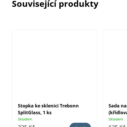
Související produkty
Stopka ke sklenici Trebonn
Sada na 
SplitGlass, 1 ks
(křídlov
řezačka 
Skladem
Skladem