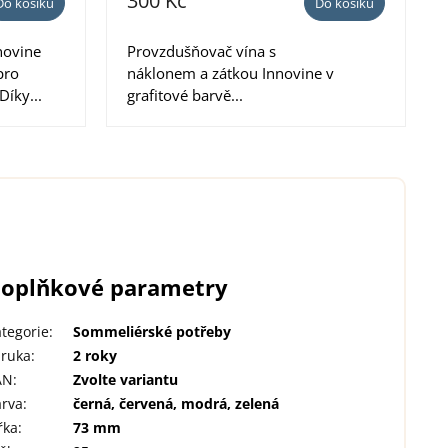
300 Kč
Do košíku
Do košíku
novine
Provzdušňovač vína s
pro
náklonem a zátkou Innovine v
Díky...
grafitové barvě...
oplňkové parametry
tegorie
:
Sommeliérské potřeby
áruka
:
2 roky
AN
:
Zvolte variantu
arva
:
černá, červená, modrá, zelená
řka
:
73 mm