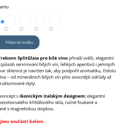
iantu
Přidat do košíku
Trebonn SplitGlass pro bílé víno
přináší svěží, elegantní
způsob servírování bílých vín, lehkých aperitivů i jemných
var sklenice je navržen tak, aby podpořil aromatiku, čistotu
vína – od minerálních bílých vín přes ovocnější odrůdy až
trukturované styly.
 koncept s
ikonickým italským designem:
elegantní
 bezolovnatého křišťálového skla, ručně foukané a
né s magnetickou stopkou.
jsou součástí balení.