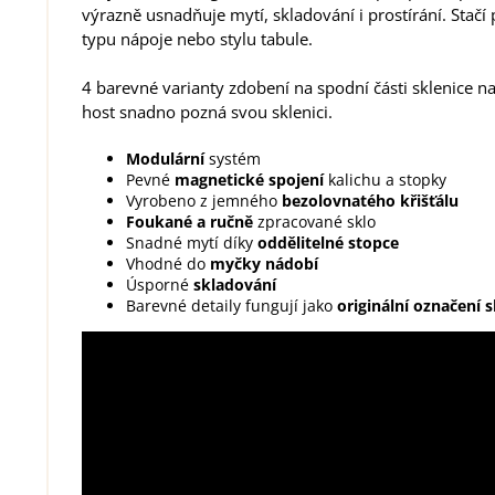
výrazně usnadňuje mytí, skladování i prostírání. Stač
typu nápoje nebo stylu tabule.
4 barevné varianty zdobení na spodní části sklenice nav
host snadno pozná svou sklenici.
Modulární
systém
Pevné
magnetické spojení
kalichu a stopky
Vyrobeno z jemného
bezolovnatého křišťálu
Foukané a ručně
zpracované sklo
Snadné mytí díky
oddělitelné stopce
Vhodné do
myčky nádobí
Úsporné
skladování
Barevné detaily fungují jako
originální označení s