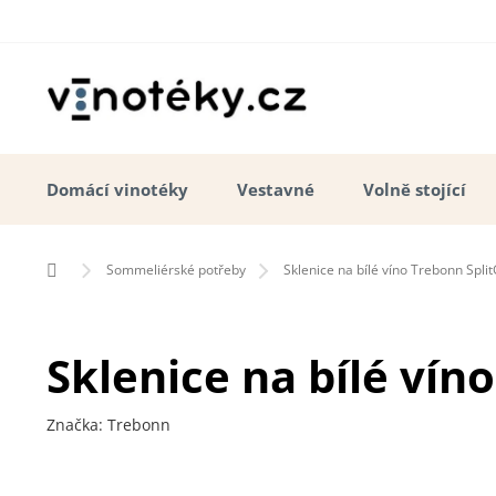
Přejít
na
obsah
Domácí vinotéky
Vestavné
Volně stojící
Domů
Sommeliérské potřeby
Sklenice na bílé víno Trebonn Split
Sklenice na bílé víno
Značka:
Trebonn