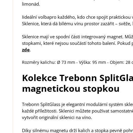
limonád.
Iideální volbapro každého, kdo chce spojit praktickou 
Sklenice, která dá bílému vínu prostor zazářit – svěže,
Sklenice mají ve spodní části integrovaný magnet. Mů
stopkami, které nejsou součástí tohoto balení. Pokud p
zde
.
Rozměry kalichu: Ø 73 mm - Výška: 95 mm - Objem: 28 c
Kolekce Trebonn SplitGla
magnetickou stopkou
Trebonn SplitGlass je elegantní modulární systém skle
každé příležitosti. Sklenici můžete používat samostatn
vytvořit originální sklenici na víno.
Díky silnému magnetu drží kalich a stopka pevně poh