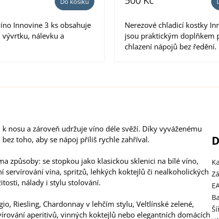
500 Kč
Do košíku
íno Innovine 3 ks obsahuje
Nerezové chladicí kostky In
 vývrtku, nálevku a
jsou praktickým doplňkem 
chlazení nápojů bez ředění. 
k nosu a zároveň udržuje víno déle svěží. Díky vyváženému
D
bez toho, aby se nápoj příliš rychle zahříval.
 způsoby: se stopkou jako klasickou sklenici na bílé víno,
Ka
ervírování vína, spritzů, lehkých koktejlů či nealkoholických
Z
tosti, nálady i stylu stolování.
E
B
io, Riesling, Chardonnay v lehčím stylu, Veltlínské zelené,
Ší
ervírování aperitivů, vinných koktejlů nebo elegantních domácích