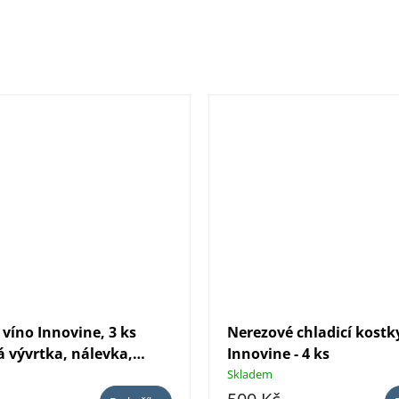
víno Innovine, 3 ks
Nerezové chladicí kostk
á vývrtka, nálevka,
Innovine - 4 ks
fólií)
Skladem