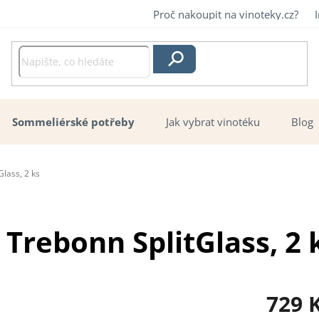
Proč nakoupit na vinoteky.cz?
Hledat
Sommeliérské potřeby
Jak vybrat vinotéku
Blog
Glass, 2 ks
 Trebonn SplitGlass, 2 
729 