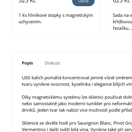
325 Kč
625 Kč
Detail
1 ks hliníkové stopky s magnetickým
Sada na v
uchycením.
křídlovou
řezačku...
Popis
Diskuze
Užší kalich pomáhá koncentrovat jemné vůně směrem 
tvaru vynikne ovocnost, kyselinka i elegance bílých vín 
Díky magnetickému systému lze sklenici používat dvěma
nebo samostatně jako moderní tumbler pro neformální s
drinků. Jeden tvar tak nabízí více možností podle příleži
Sklenice se skvěle hodí pro Sauvignon Blanc, Pinot Grig
Vermentino i další svěží bílá vína. Vynikne také při s