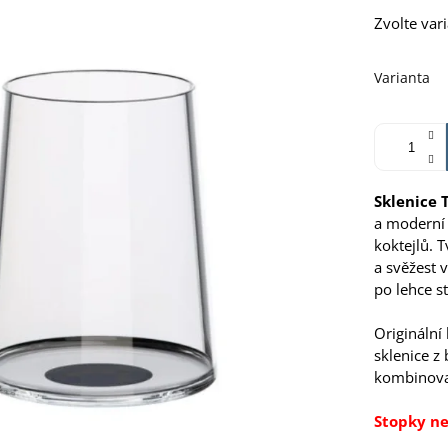
Měrná
Zvolte var
cena:
Varianta
Sklenice 
a moderní 
koktejlů. T
a svěžest 
po lehce s
Originální
sklenice z
kombinova
Stopky ne