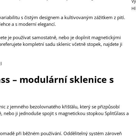
V
H
variabilitu s čistým designem a kultivovaným zážitkem z pití.
 lehce a s moderní elegancí.
žete je používat samostatně, nebo je doplnit magnetickými
referujete kompletní sadu sklenic včetně stopek, najdete ji
l
ss – modulární sklenice s
nic z jemného bezolovnatého křišťálu, který se přizpůsobí
ě, nebo ji jednoduše spojit s magnetickou stopkou SplitGlass a
romadě při běžném používání. Oddělitelný systém zároveň