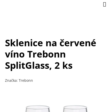
Přejít
Nák
na
koší
obsah
Sklenice na červené
víno Trebonn
SplitGlass, 2 ks
Značka:
Trebonn