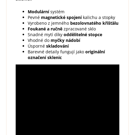
Modulární
systém
Pevné
magnetické spojení
kalichu a stopky
Vyrobeno z jemného
bezolovnatého křišťálu
Foukané a ručně
zpracované sklo
Snadné mytí díky
oddělitelné stopce
Vhodné do
myčky nádobí
Úsporné
skladování
Barevné detaily fungují jako
originální
označení sklenic