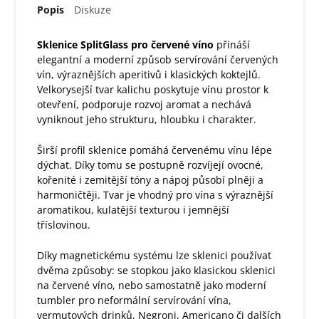
Popis
Diskuze
Sklenice SplitGlass pro červené víno
přináší
elegantní a moderní způsob servírování červených
vín, výraznějších aperitivů i klasických koktejlů.
Velkorysejší tvar kalichu poskytuje vínu prostor k
otevření, podporuje rozvoj aromat a nechává
vyniknout jeho strukturu, hloubku i charakter.
Širší profil sklenice pomáhá červenému vínu lépe
dýchat. Díky tomu se postupně rozvíjejí ovocné,
kořenité i zemitější tóny a nápoj působí plněji a
harmoničtěji. Tvar je vhodný pro vína s výraznější
aromatikou, kulatější texturou i jemnější
tříslovinou.
Díky magnetickému systému lze sklenici používat
dvěma způsoby: se stopkou jako klasickou sklenici
na červené víno, nebo samostatně jako moderní
tumbler pro neformální servírování vína,
vermutových drinků, Negroni, Americano či dalších