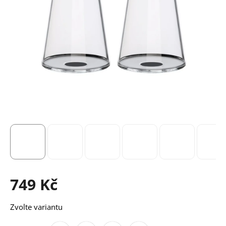
749 Kč
Měrná
Zvolte variantu
cena: