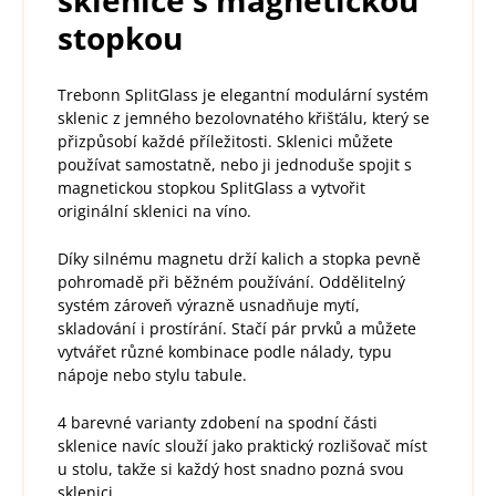
sklenice s magnetickou
stopkou
Trebonn SplitGlass je elegantní modulární systém
sklenic z jemného bezolovnatého křišťálu, který se
přizpůsobí každé příležitosti. Sklenici můžete
používat samostatně, nebo ji jednoduše spojit s
magnetickou stopkou SplitGlass a vytvořit
originální sklenici na víno.
Díky silnému magnetu drží kalich a stopka pevně
pohromadě při běžném používání. Oddělitelný
systém zároveň výrazně usnadňuje mytí,
skladování i prostírání. Stačí pár prvků a můžete
vytvářet různé kombinace podle nálady, typu
nápoje nebo stylu tabule.
4 barevné varianty zdobení na spodní části
sklenice navíc slouží jako praktický rozlišovač míst
u stolu, takže si každý host snadno pozná svou
sklenici.