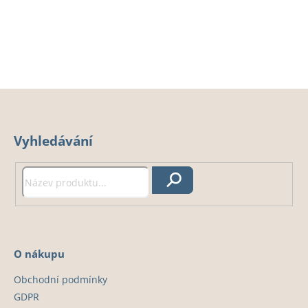
Z
á
Vyhledávání
p
a
t
Hledat
í
O nákupu
Obchodní podmínky
GDPR