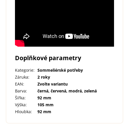
Doplňkové parametry
Kategorie
:
Sommeliérské potřeby
Záruka
:
2 roky
EAN
:
Zvolte variantu
Barva
:
černá, červená, modrá, zelená
Šířka
:
92 mm
Výška
:
105 mm
Hloubka
:
92 mm