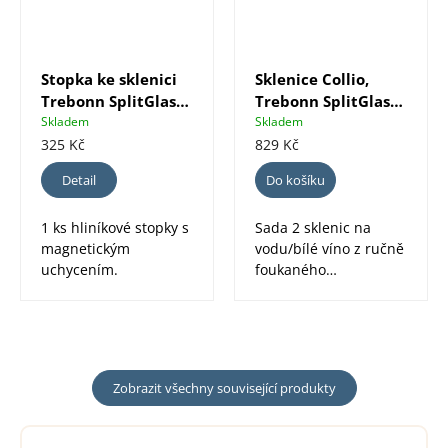
Stopka ke sklenici
Sklenice Collio,
Trebonn SplitGlass,
Trebonn SplitGlass
1 ks
Origini, 2 ks
Skladem
Skladem
325 Kč
829 Kč
Detail
Do košíku
1 ks hliníkové stopky s
Sada 2 sklenic na
magnetickým
vodu/bílé víno z ručně
uchycením.
foukaného
bezolovnatého
křišťálu. Stopky...
Zobrazit všechny související produkty