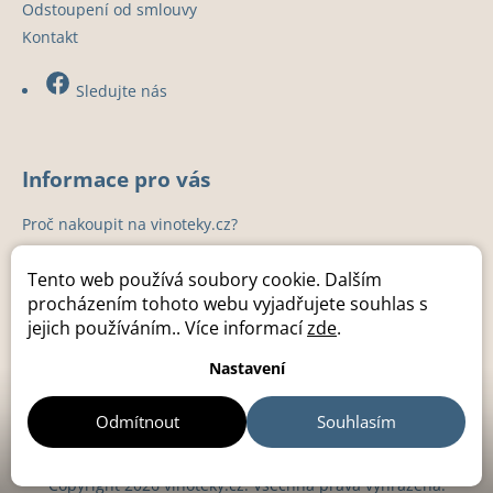
Odstoupení od smlouvy
Kontakt
Sledujte nás
Informace pro vás
Proč nakoupit na vinoteky.cz?
Instalace
Tento web používá soubory cookie. Dalším
Záruka a servis
procházením tohoto webu vyjadřujete souhlas s
Kuchyňská studia
jejich používáním.. Více informací
zde
.
Kontakty
Nastavení
Odmítnout
Souhlasím
Copyright 2026
vinotéky.cz
. Všechna práva vyhrazena.