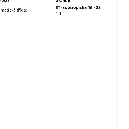
lekce
:
Grande
ST (subtropická 16 - 38
imatická třída
:
°C)