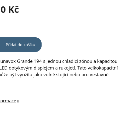
90 Kč
Přidat do košíku
unavox Grande 194 s jednou chladicí zónou a kapacitou
 LED dotykovým displejem a rukojetí. Tato velkokapacitní
ůže být využita jako volně stojící nebo pro vestavné
nformace