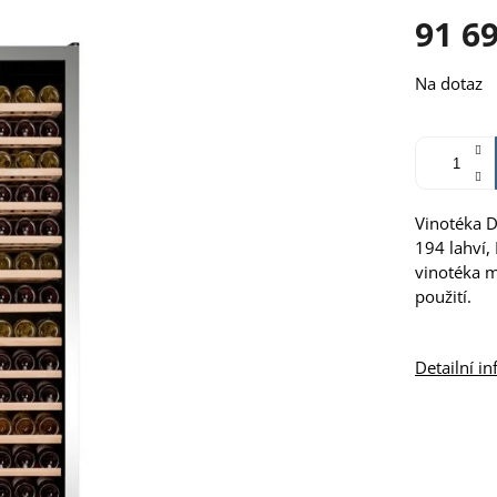
91 6
Měrná
Na dotaz
cena:
Vinotéka D
194 lahví,
vinotéka m
použití.
Detailní i