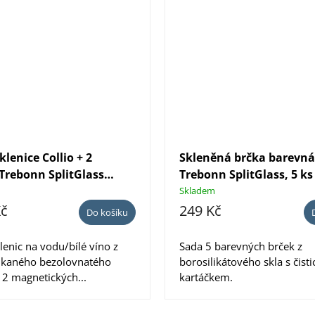
klenice Collio + 2
Skleněná brčka barevná
 Trebonn SplitGlass
Trebonn SplitGlass, 5 ks
Skladem
Kč
249 Kč
Do košíku
lenic na vodu/bílé víno z
Sada 5 barevných brček z
ukaného bezolovnatého
borosilikátového skla s čist
+ 2 magnetických...
kartáčkem.