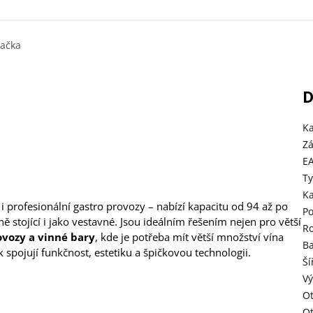
ačka
D
Ka
Z
E
Ty
Ka
profesionální gastro provozy – nabízí kapacitu od 94 až po
Po
 stojící i jako vestavné. Jsou ideálním řešením nejen pro větší
Ro
ovozy a vinné bary
, kde je potřeba mít větší množství vína
B
 spojují funkčnost, estetiku a špičkovou technologii.
Ší
Vý
Ot
Ot