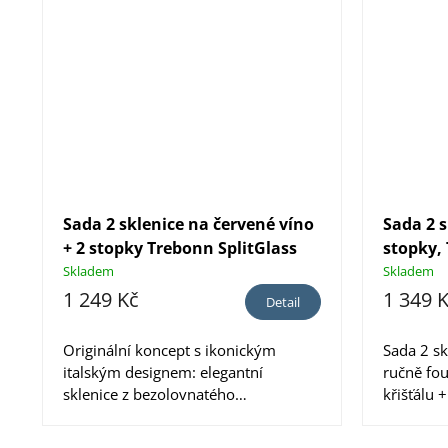
Sada 2 sklenice na červené víno
Sada 2 s
+ 2 stopky Trebonn SplitGlass
stopky,
Origini
Skladem
Skladem
1 249 Kč
1 349 
Detail
Originální koncept s ikonickým
Sada 2 sk
italským designem: elegantní
ručně fo
sklenice z bezolovnatého
křišťálu 
křišťálového...