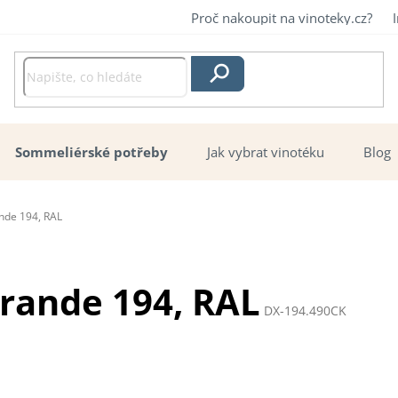
Proč nakoupit na vinoteky.cz?
Hledat
Sommeliérské potřeby
Jak vybrat vinotéku
Blog
nde 194, RAL
rande 194, RAL
DX-194.490CK