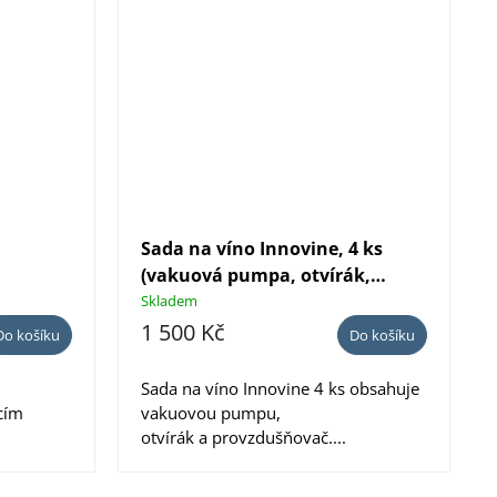
Sada na víno Innovine, 4 ks
(vakuová pumpa, otvírák,
areátor)
Skladem
1 500 Kč
Do košíku
Do košíku
Sada na víno Innovine 4 ks obsahuje
icím
vakuovou pumpu,
otvírák a provzdušňovač....