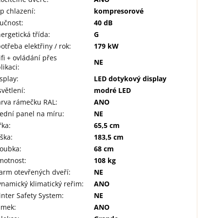
p chlazení
:
kompresorové
lučnost
:
40 dB
ergetická třída
:
G
otřeba elektřiny / rok
:
179 kW
fi + ovládání přes
NE
likaci
:
splay
:
LED dotykový display
větlení
:
modré LED
arva rámečku RAL
:
ANO
ední panel na míru
:
NE
řka
:
65,5 cm
ýška
:
183,5 cm
loubka
:
68 cm
motnost
:
108 kg
arm otevřených dveří
:
NE
namický klimatický reřim
:
ANO
nter Safety System
:
NE
ámek
:
ANO