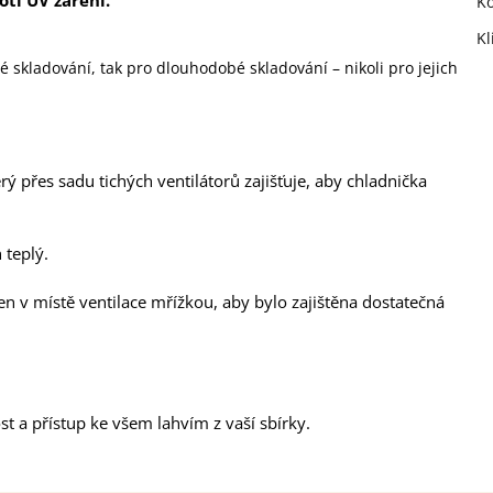
ti UV záření.
Ko
Kl
é skladování, tak pro dlouhodobé skladování – nikoli pro jejich
ý přes sadu tichých ventilátorů zajišťuje, aby chladnička
 teplý.
en v místě ventilace mřížkou, aby bylo zajištěna dostatečná
st a přístup ke všem lahvím z vaší sbírky.