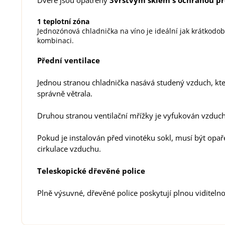
Dveře jsou opatřeny
3vrstvým sklem s ochranou pro
1 teplotní zóna
Jednozónová chladnička na víno je ideální jak krátkodob
kombinaci.
Přední ventilace
Jednou stranou chladnička nasává studený vzduch, kter
správně větrala.
Druhou stranou ventilační mřížky je vyfukován vzduch
Pokud je instalován před vinotéku sokl, musí být opař
cirkulace vzduchu.
Teleskopické dřevěné police
Plně výsuvné, dřevěné police poskytují plnou viditelno