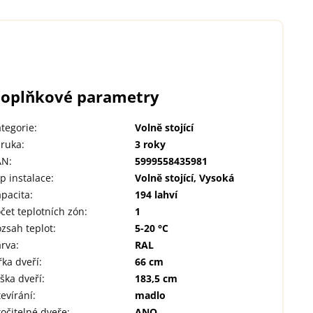
oplňkové parametry
tegorie
:
Volně stojící
áruka
:
3 roky
AN
:
5999558435981
p instalace
:
Volně stojící, Vysoká
pacita
:
194 lahví
čet teplotních zón
:
1
zsah teplot
:
5-20 °C
arva
:
RAL
řka dveří
:
66 cm
ška dveří
:
183,5 cm
evírání
:
madlo
očitelné dveře
:
ANO