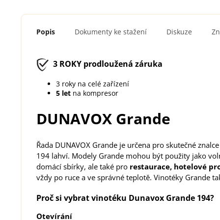
Popis
Dokumenty ke stažení
Diskuze
Zn
3 ROKY
prodloužená záruka
3 roky na celé zařízení
5 let
na kompresor
DUNAVOX Grande
Řada DUNAVOX Grande je určena pro skutečné znalce i 
194 lahví. Modely Grande mohou být použity jako volně
domácí sbírky, ale také pro
restaurace, hotelové pr
vždy po ruce a ve správné teplotě. Vinotéky Grande tak
Proč si vybrat vinotéku Dunavox Grande 194?
Otevírání