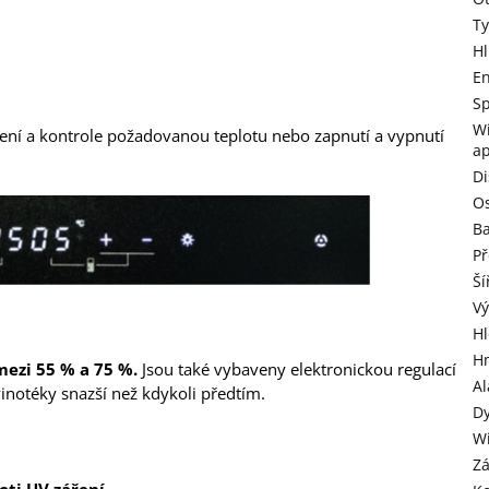
Ty
H
En
Sp
Wi
vení a kontrole požadovanou teplotu nebo zapnutí a vypnutí
ap
Di
Os
B
Př
Ší
V
H
H
mezi 55 % a 75 %.
Jsou také vybaveny elektronickou regulací
Al
 vinotéky snazší než kdykoli předtím.
Dy
Wi
Z