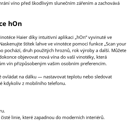
chrání víno před škodlivým slunečním zářením a zachovává
ace hOn
notéce Haier díky intuitivní aplikaci „hOn“ vyvinuté ve
 Naskenujte štítek lahve ve vinotéce pomocí funkce „Scan your
ého pochází, druh použitých hroznů, rok výroby a další. Můžete
dokonce objevovat nová vína do vaší vinotéky, která
hům vín přizpůsobeným vašim osobním preferencím.
 ovládat na dálku — nastavovat teplotu nebo sledovat
né kdykoliv z mobilního telefonu.
ru.
čisté linie, které zapadnou do moderních interiérů.