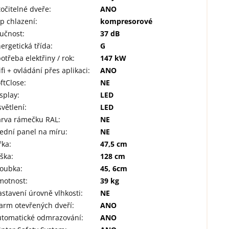
očitelné dveře
:
ANO
p chlazení
:
kompresorové
lučnost
:
37 dB
ergetická třída
:
G
otřeba elektřiny / rok
:
147 kW
fi + ovládání přes aplikaci
:
ANO
ftClose
:
NE
splay
:
LED
větlení
:
LED
arva rámečku RAL
:
NE
ední panel na míru
:
NE
řka
:
47,5 cm
ýška
:
128 cm
loubka
:
45, 6cm
motnost
:
39 kg
stavení úrovně vlhkosti
:
NE
arm otevřených dveří
:
ANO
utomatické odmrazování
:
ANO