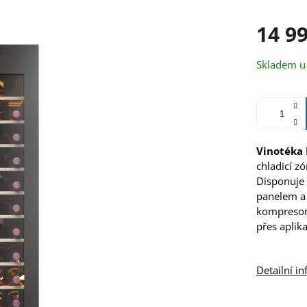
14 9
Měrná
Skladem u
cena:
Vinotéka
chladicí z
Disponuje 
panelem a
kompresor
přes aplik
Detailní i