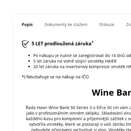
Popis
Dokumenty ke stažení
Diskuze
Zn
*
5 LET
prodloužená záruka
Po nákupu je nutné se zaregistrovat do 14 dnů o
5 let záruka na volně stojící vinotéky HAIER
20 let záruka na invertorový kompresor vinoték H
*) Nevztahuje se na nákup na IČO
Wine Ban
Řada Haier Wine Bank 50 Series 3 o šířce 50 cm vám
jako v profesionálním vinném sklípku. Skladování ví
každého kusu pro komplexní a příjemnější zážitek z oc
vytvořila vinotéky, které se postarají o vaši sbírku
nebudete připraveni vychutnat si víno. Vinotéky H