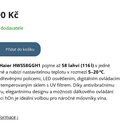
90 Kč
 dodavatele
Přidat do košíku
 Haier HWS58GGH1
pojme až
58 lahví (116 l)
v jedné
óně a nabízí nastavitelnou teplotu v rozmezí
5–20 °C
.
dřevěnými policemi, LED osvětlením, digitálním ovládacím
 temperovaným sklem s UV filtrem. Díky antivibračnímu
u, elegantnímu designu a možnosti dálkového ovládání
aci hOn je ideální volbou pro náročné milovníky vína.
nformace