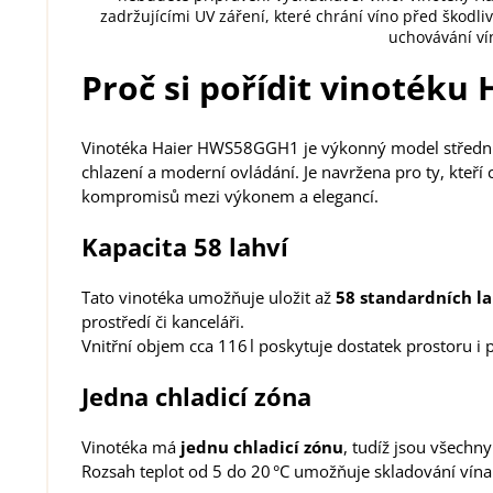
zadržujícími UV záření, které chrání víno před škodl
uchovávání vín
Proč si pořídit vinoték
Vinotéka Haier HWS58GGH1 je výkonný model střední vel
chlazení a moderní ovládání. Je navržena pro ty, kteř
kompromisů mezi výkonem a elegancí.
Kapacita 58 lahví
Tato vinotéka umožňuje uložit až
58 standardních la
prostředí či kanceláři.
Vnitřní objem cca 116 l poskytuje dostatek prostoru i p
Jedna chladicí zóna
Vinotéka má
jednu chladicí zónu
, tudíž jsou všechn
Rozsah teplot od 5 do 20 °C umožňuje skladování vína 