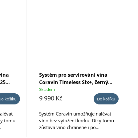
vína
Systém pro servírování vína
025
Coravin Timeless Six+, černý
age Red
lesk
Skladem
9 990 Kč
Do košíku
Do košíku
alévat
Systém Coravin umožňuje nalévat
ky tomu
víno bez vytažení korku. Díky tomu
.
zůstává víno chráněné i po...