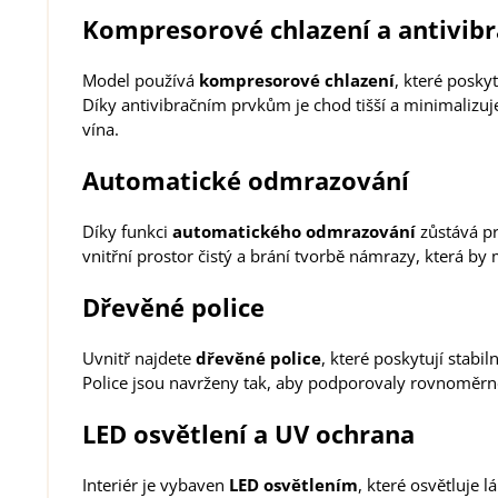
Kompresorové chlazení a antivibr
Model používá
kompresorové chlazení
, které posky
Díky antivibračním prvkům je chod tišší a minimalizuje
vína.
Automatické odmrazování
Díky funkci
automatického odmrazování
zůstává p
vnitřní prostor čistý a brání tvorbě námrazy, která by m
Dřevěné police
Uvnitř najdete
dřevěné police
, které poskytují stabi
Police jsou navrženy tak, aby podporovaly rovnoměrné
LED osvětlení a UV ochrana
Interiér je vybaven
LED osvětlením
, které osvětluje 