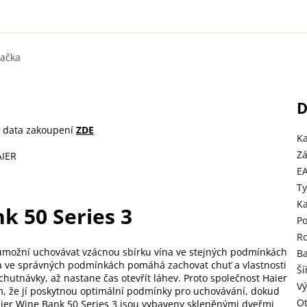
ačka
D
d data zakoupení
ZDE
Ka
Z
AIER
E
Ty
Ka
k 50 Series 3
Po
Ro
 umožní uchovávat vzácnou sbírku vína ve stejných podmínkách
B
na ve správných podmínkách pomáhá zachovat chuť a vlastnosti
Ší
hutnávky, až nastane čas otevřít láhev. Proto společnost Haier
Vý
 tím, že jí poskytnou optimální podmínky pro uchovávání, dokud
Ot
aier Wine Bank 50 Series 3 jsou vybaveny skleněnými dveřmi