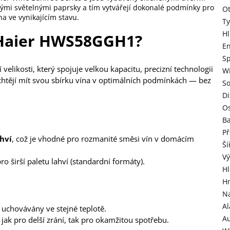
ivými světelnými paprsky a tím vytvářejí dokonalé podmínky pro
Ot
a ve vynikajícím stavu.
Ty
H
u Haier HWS58GGH1?
En
Sp
ikosti, který spojuje velkou kapacitu, precizní technologii
Wi
í chtějí mít svou sbírku vína v optimálních podmínkách — bez
So
Di
Os
B
Př
hví
, což je vhodné pro rozmanité směsi vín v domácím
Ší
V
ro širší paletu lahví (standardní formáty).
H
H
Na
Al
y uchovávány ve stejné teplotě.
A
jak pro delší zrání, tak pro okamžitou spotřebu.