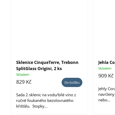
Sklenice CinqueTerre, Trebonn
Jehla C
SplitGlass Origini, 2 ks
Skladem
Skladem
909 Kč
829 Kč
Do košíku
Jehly Cor
navrženy 
Sada 2 sklenic na vodu/bílé víno z
nebo...
ručně foukaného bezolovnatého
křišťálu. Stopky...