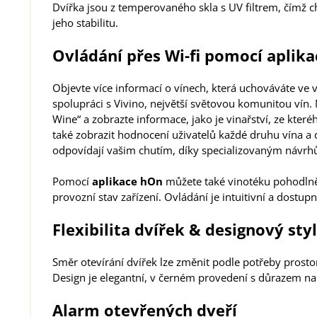
Dvířka jsou z temperovaného skla s UV filtrem, čímž 
jeho stabilitu.
Ovládání přes Wi-fi pomocí aplik
Objevte více informací o vínech, která uchováváte ve vi
spolupráci s Vivino, největší světovou komunitou vín.
Wine“ a zobrazte informace, jako je vinařství, ze kter
také zobrazit hodnocení uživatelů každé druhu vína a 
odpovídají vašim chutím, díky specializovaným návr
Pomocí
aplikace hOn
můžete také vinotéku pohodlně
provozní stav zařízení. Ovládání je intuitivní a dostup
Flexibilita dvířek & designový styl
Směr otevírání dvířek lze změnit podle potřeby prosto
Design je elegantní, v černém provedení s důrazem na 
Alarm otevřených dveří