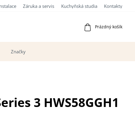
Instalace
Záruka a servis
Kuchyňská studia
Kontakty
Nákupní
Prázdný košík
košík
Značky
 Series 3 HWS58GGH1