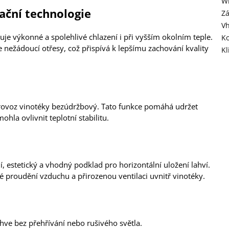
Wi
ační technologie
Z
V
tuje výkonné a spolehlivé chlazení i při vyšším okolním teple.
Ko
 nežádoucí otřesy, což přispívá k lepšímu zachování kvality
Kl
rovoz vinotéky bezúdržbový. Tato funkce pomáhá udržet
ohla ovlivnit teplotní stabilitu.
lní, estetický a vhodný podklad pro horizontální uložení lahví.
 proudění vzduchu a přirozenou ventilaci uvnitř vinotéky.
láhve bez přehřívání nebo rušivého světla.