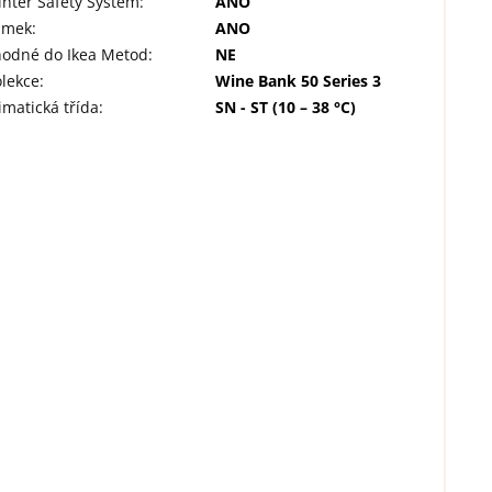
nter Safety System
:
ANO
ámek
:
ANO
hodné do Ikea Metod
:
NE
lekce
:
Wine Bank 50 Series 3
imatická třída
:
SN - ST (10 – 38 °C)