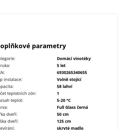
oplňkové parametry
tegorie
:
Domácí vinotéky
áruka
:
5 let
AN
:
6930265340655
p instalace
:
Volně stojící
pacita
:
58 lahví
čet teplotních zón
:
1
zsah teplot
:
5-20 °C
arva
:
Full Glass černá
řka dveří
:
50 cm
ška dveří
:
125 cm
evírání
:
skryté madlo