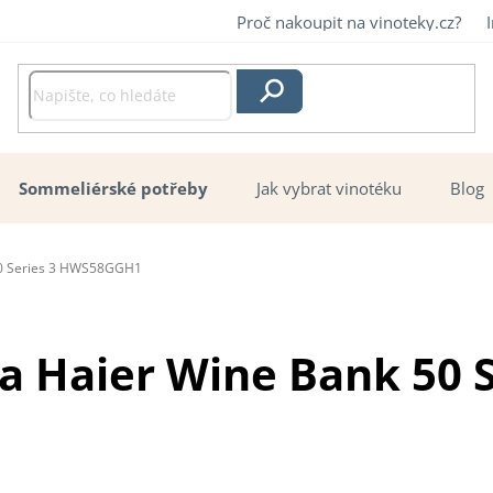
Proč nakoupit na vinoteky.cz?
Hledat
Sommeliérské potřeby
Jak vybrat vinotéku
Blog
 50 Series 3 HWS58GGH1
éka Haier Wine Bank 50