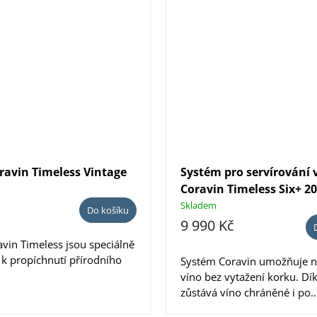
oravin Timeless Vintage
Systém pro servírování 
Coravin Timeless Six+ 2
Limited Edition Hermit
Skladem
Do košíku
9 990 Kč
avin Timeless jsou speciálně
k propíchnutí přírodního
Systém Coravin umožňuje n
víno bez vytažení korku. Dí
zůstává víno chráněné i po..