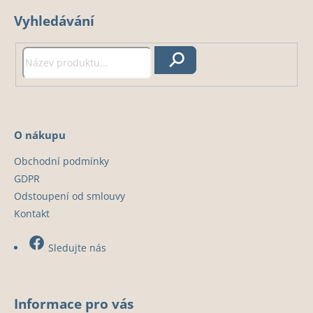
á
Vyhledávání
p
a
t
Hledat
í
O nákupu
Obchodní podmínky
GDPR
Odstoupení od smlouvy
Kontakt
Sledujte nás
Informace pro vás