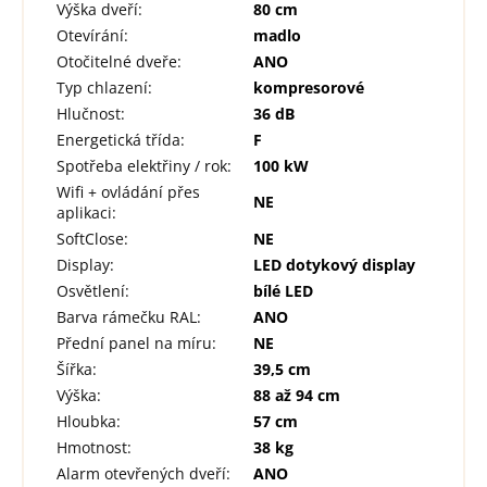
Výška dveří
:
80 cm
Otevírání
:
madlo
Otočitelné dveře
:
ANO
Typ chlazení
:
kompresorové
Hlučnost
:
36 dB
Energetická třída
:
F
Spotřeba elektřiny / rok
:
100 kW
Wifi + ovládání přes
NE
aplikaci
:
SoftClose
:
NE
Display
:
LED dotykový display
Osvětlení
:
bílé LED
Barva rámečku RAL
:
ANO
Přední panel na míru
:
NE
Šířka
:
39,5 cm
Výška
:
88 až 94 cm
Hloubka
:
57 cm
Hmotnost
:
38 kg
Alarm otevřených dveří
:
ANO