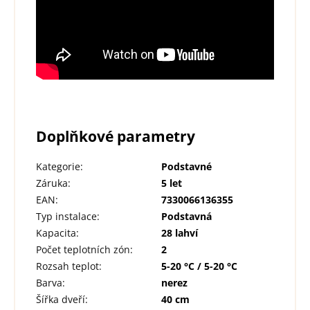
Doplňkové parametry
Kategorie
:
Podstavné
Záruka
:
5 let
EAN
:
7330066136355
Typ instalace
:
Podstavná
Kapacita
:
28 lahví
Počet teplotních zón
:
2
Rozsah teplot
:
5-20 °C / 5-20 °C
Barva
:
nerez
Šířka dveří
:
40 cm