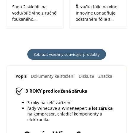
Sada 2 sklenic na
Řezačka fólie na víno
vodu/bílé víno z ručně
Innovine usnadňuje
foukaného
odstranění fólie z
bezolovnatého
lahve před otevřením
křišťálu. Stopky...
vína. Je...
Zobrazit všechny související produkty
Popis
Dokumenty ke stažení
Diskuze
Značka
3 ROKY
prodloužená záruka
3 roky na celé zařízení
řady WineCave a WineKeeper:
5 let záruka
na kompresor, chladící komponenty a
elektroniku