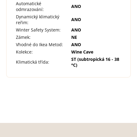
Automatické
ANO
odmrazování
:
Dynamický klimatický
ANO
reřim
:
Winter Safety System
:
ANO
Zámek
:
NE
Vhodné do Ikea Metod
:
ANO
Kolekce
:
Wine Cave
ST (subtropická 16 - 38
Klimatická třída
:
°C)
Z