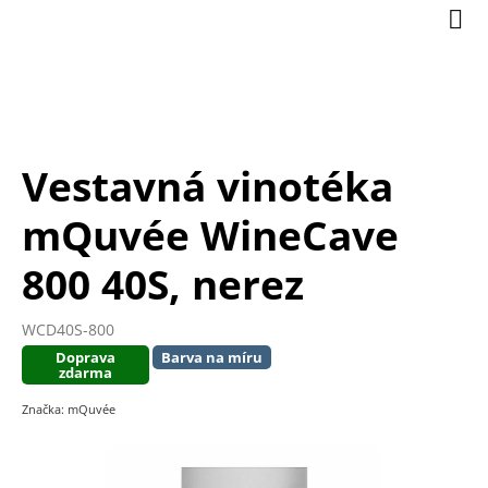
Přejít
Nák
na
koší
obsah
Vestavná vinotéka
mQuvée WineCave
800 40S, nerez
WCD40S-800
Doprava
Barva na míru
zdarma
Značka:
mQuvée