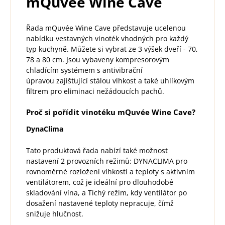
mQuvée Wine Cave
Řada mQuvée Wine Cave představuje ucelenou
nabídku vestavných vinoték vhodných pro každý
typ kuchyně. Můžete si vybrat ze 3 výšek dveří - 70,
78 a 80 cm. Jsou vybaveny kompresorovým
chladícím systémem s antivibrační
úpravou zajišťující stálou vlhkost a také uhlíkovým
filtrem pro eliminaci nežádoucích pachů.
Proč si pořídit vinotéku mQuvée Wine Cave?
DynaClima
Tato produktová řada nabízí také možnost
nastavení 2 provozních režimů: DYNACLIMA pro
rovnoměrné rozložení vlhkosti a teploty s aktivním
ventilátorem, což je ideální pro dlouhodobé
skladování vína, a Tichý režim, kdy ventilátor po
dosažení nastavené teploty nepracuje, čímž
snižuje hlučnost.