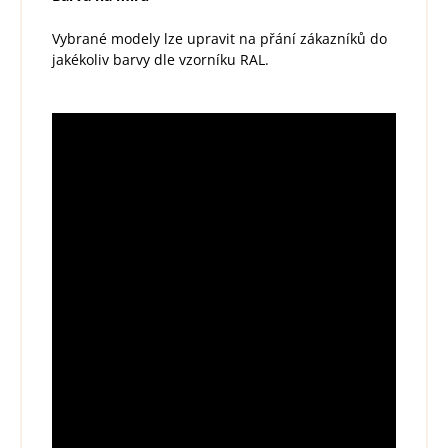
Vybrané modely lze upravit na přání zákazníků do
jakékoliv barvy dle vzorníku RAL.