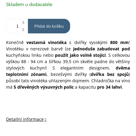
Měrná
Skladem u dodavatele
cena:
Přidat do košíku
Konečně
vestavná vinotéka
s dvířky vysokými
800 mm
!
Vinotéku v nerezové barvě lze
jednoduše zabudovat pod
kuchyňskou linku nebo
použít jako volně stojící
. S celkovou
výškou 88 - 94 cm a šířkou 39,5 cm skvěle padne do většiny
stylových kuchyní! S elegantním designem,
dvěma
teplotními zónami
, bezešvými dvířky (
dvířka bez spojů
)
působí tato vinotéka uhlazeným dojmem. Chladnička na víno
má
5 dřevěných výsuvných polic
a kapacitu
pro 34 lahví
.
Detailní informace