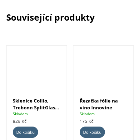
Související produkty
Sklenice Collio,
Řezačka fólie na
Trebonn SplitGlass
víno Innovine
Origini, 2 ks
Skladem
Skladem
829 Kč
175 Kč
Do košíku
Do košíku