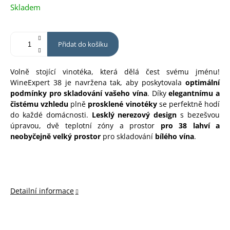
Měrná
Skladem
cena:
Přidat do košíku
Volně stojící vinotéka, která dělá čest svému jménu!
WineExpert 38 je navržena tak, aby poskytovala
optimální
podmínky
pro skladování
vašeho
vína
. Díky
elegantnímu a
čistému vzhledu
plně
prosklené vinotéky
se perfektně hodí
do každé domácnosti.
Lesklý nerezový design
s bezešvou
úpravou, dvě teplotní zóny a prostor
pro 38 lahví a
neobyčejně velký prostor
pro skladování
bílého vína
.
Detailní informace