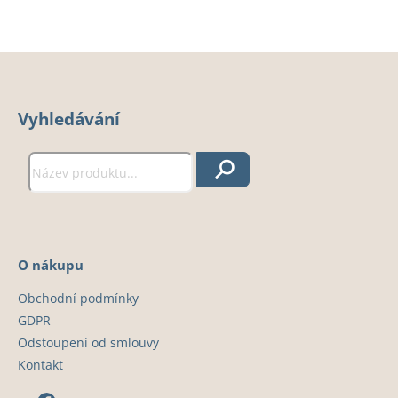
Z
á
Vyhledávání
p
a
t
Hledat
í
O nákupu
Obchodní podmínky
GDPR
Odstoupení od smlouvy
Kontakt