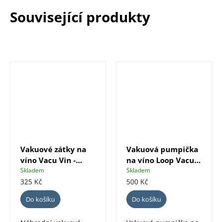
Související produkty
Vakuové zátky na
Vakuová pumpička
víno Vacu Vin -
na víno Loop Vacu
barevné, 4 ks
Vin + 1 zátka -
Skladem
Skladem
zelená
325 Kč
500 Kč
Do košíku
Do košíku