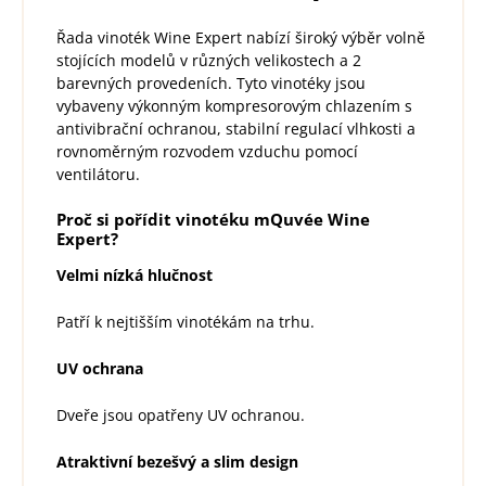
Řada vinoték Wine Expert nabízí široký výběr volně
stojících modelů v různých velikostech a 2
barevných provedeních. Tyto vinotéky jsou
vybaveny výkonným kompresorovým chlazením s
antivibrační ochranou, stabilní regulací vlhkosti a
rovnoměrným rozvodem vzduchu pomocí
ventilátoru.
Proč si pořídit vinotéku mQuvée Wine
Expert?
Velmi nízká hlučnost
Patří k nejtišším vinotékám na trhu.
UV ochrana
Dveře jsou opatřeny UV ochranou.
Atraktivní bezešvý a slim design