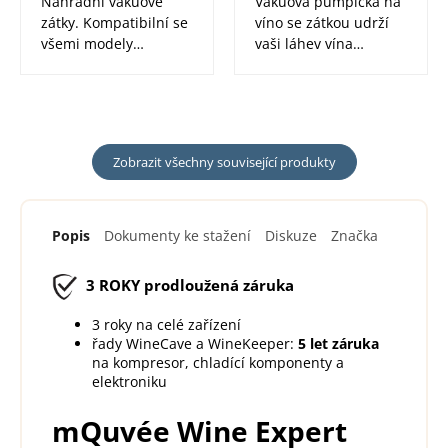
Náhradní vakuové
Vakuová pumpička na
zátky. Kompatibilní se
víno se zátkou udrží
všemi modely
vaši láhev vína
vakuových pumpiček
čerstvou až několik
Vacu Vin. Pasují na...
dní....
Zobrazit všechny související produkty
Popis
Dokumenty ke stažení
Diskuze
Značka
3 ROKY
prodloužená záruka
3 roky na celé zařízení
řady WineCave a WineKeeper:
5 let záruka
na kompresor, chladící komponenty a
elektroniku
mQuvée Wine Expert