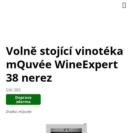
Přejít
Nák
na
koší
obsah
Volně stojící vinotéka
mQuvée WineExpert
38 nerez
SW-38S
Doprava
zdarma
Značka:
mQuvée