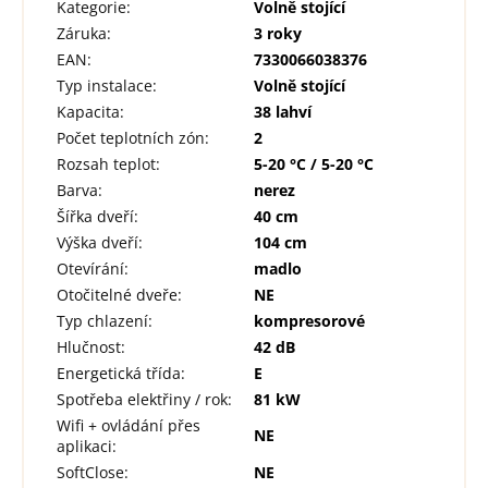
Kategorie
:
Volně stojící
Záruka
:
3 roky
EAN
:
7330066038376
Typ instalace
:
Volně stojící
Kapacita
:
38 lahví
Počet teplotních zón
:
2
Rozsah teplot
:
5-20 °C / 5-20 °C
Barva
:
nerez
Šířka dveří
:
40 cm
Výška dveří
:
104 cm
Otevírání
:
madlo
Otočitelné dveře
:
NE
Typ chlazení
:
kompresorové
Hlučnost
:
42 dB
Energetická třída
:
E
Spotřeba elektřiny / rok
:
81 kW
Wifi + ovládání přes
NE
aplikaci
:
SoftClose
:
NE