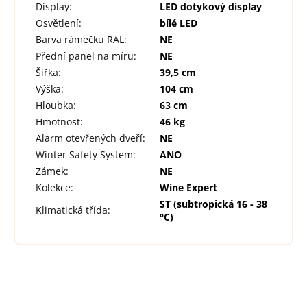
Display
:
LED dotykový display
Osvětlení
:
bílé LED
Barva rámečku RAL
:
NE
Přední panel na míru
:
NE
Šířka
:
39,5 cm
Výška
:
104 cm
Hloubka
:
63 cm
Hmotnost
:
46 kg
Alarm otevřených dveří
:
NE
Winter Safety System
:
ANO
Zámek
:
NE
Kolekce
:
Wine Expert
ST (subtropická 16 - 38
Klimatická třída
:
°C)