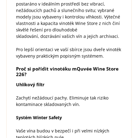
postaráno v ideálním prostředí bez vibrací,
nežádoucích pachů a slunečního svitu; vybrané
modely jsou vybaveny i kontrolou vlhkosti. Výtečné
vlastnosti a kapacita vinoték Wine Store z nich činí
skvělé řešení pro dlouhodobé
skladování, dozrávání vašich vín a jejich archivaci.
Pro lepší orientaci ve vaší sbírce jsou dveře vinoték
vybaveny praktickým popisným systémem.
Proč si pořídit vinotéku mQuvée Wine Store
226?
Uhlíkový filtr
Zachytí nežádoucí pachy. Eliminuje tak riziko
kontaminace skladovaných vín.
Systém Winter Safety
Vaše vína budou v bezpečí i při velmi nízkých
teplotách blízkých nule.