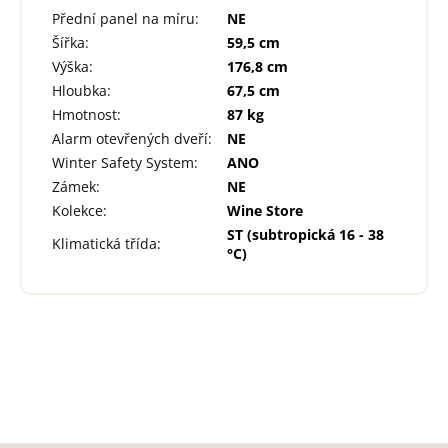
Přední panel na míru
:
NE
Šířka
:
59,5 cm
Výška
:
176,8 cm
Hloubka
:
67,5 cm
Hmotnost
:
87 kg
Alarm otevřených dveří
:
NE
Winter Safety System
:
ANO
Zámek
:
NE
Kolekce
:
Wine Store
ST (subtropická 16 - 38
Klimatická třída
:
°C)