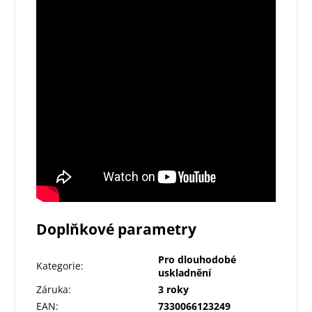
Doplňkové parametry
Pro dlouhodobé
Kategorie
:
uskladnění
Záruka
:
3 roky
EAN
:
7330066123249