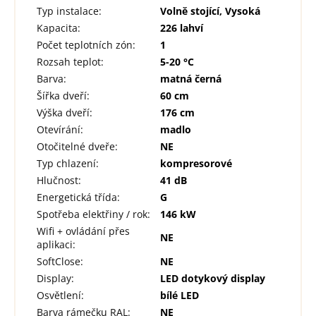
Typ instalace
:
Volně stojící, Vysoká
Kapacita
:
226 lahví
Počet teplotních zón
:
1
Rozsah teplot
:
5-20 °C
Barva
:
matná černá
Šířka dveří
:
60 cm
Výška dveří
:
176 cm
Otevírání
:
madlo
Otočitelné dveře
:
NE
Typ chlazení
:
kompresorové
Hlučnost
:
41 dB
Energetická třída
:
G
Spotřeba elektřiny / rok
:
146 kW
Wifi + ovládání přes
NE
aplikaci
:
SoftClose
:
NE
Display
:
LED dotykový display
Osvětlení
:
bílé LED
Barva rámečku RAL
:
NE