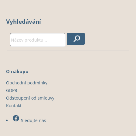
Z
á
Vyhledávání
p
a
t
Hledat
í
O nákupu
Obchodní podmínky
GDPR
Odstoupení od smlouvy
Kontakt
Sledujte nás