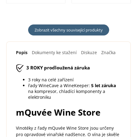
lahve před otevřením
systémy Coravin...
vína. Je...
Zobrazit všechny související produkty
Popis
Dokumenty ke stažení
Diskuze
Značka
3 ROKY
prodloužená záruka
3 roky na celé zařízení
řady WineCave a WineKeeper:
5 let záruka
na kompresor, chladící komponenty a
elektroniku
mQuvée Wine Store
Vinotéky z řady mQuvée Wine Store jsou určeny
pro opravdové vinařské nadšence. O vína je skvěle