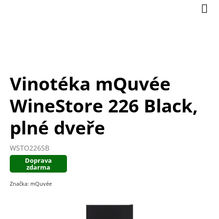
Přejít
Nák
na
koší
obsah
Vinotéka mQuvée
WineStore 226 Black,
plné dveře
WSTO226SB
Doprava
zdarma
Značka:
mQuvée