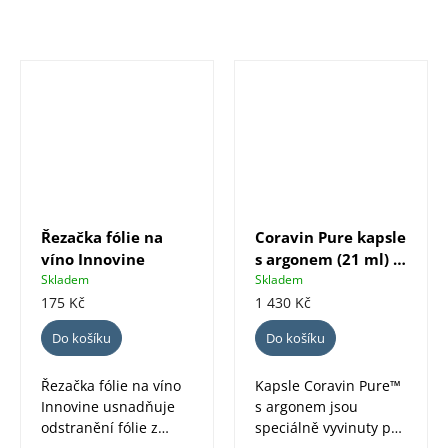
Řezačka fólie na
Coravin Pure kapsle
víno Innovine
s argonem (21 ml) -
6 ks
Skladem
Skladem
175 Kč
1 430 Kč
Do košíku
Do košíku
Řezačka fólie na víno
Kapsle Coravin Pure™
Innovine usnadňuje
s argonem jsou
odstranění fólie z
speciálně vyvinuty pro