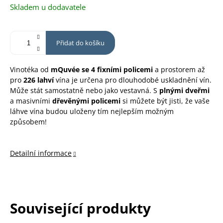
Měrná
Skladem u dodavatele
cena:
Přidat do košíku
Vinotéka od
mQuvée se 4 fixními policemi
a prostorem až
pro
226 lahví
vína je určena pro dlouhodobé uskladnění vín.
Může stát samostatně nebo jako vestavná. S
plnými dveřmi
a masivními
dřevěnými policemi
si můžete být jisti, že vaše
láhve vína budou uloženy tím nejlepším možným
způsobem!
Detailní informace
Související produkty