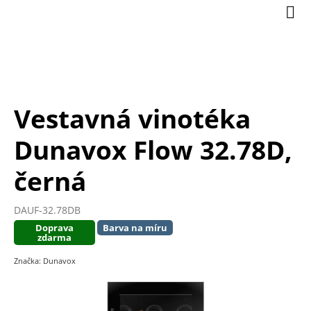
Přejít
Nák
na
koší
obsah
Vestavná vinotéka
Dunavox Flow 32.78D,
černá
DAUF-32.78DB
Doprava
Barva na míru
zdarma
Značka:
Dunavox