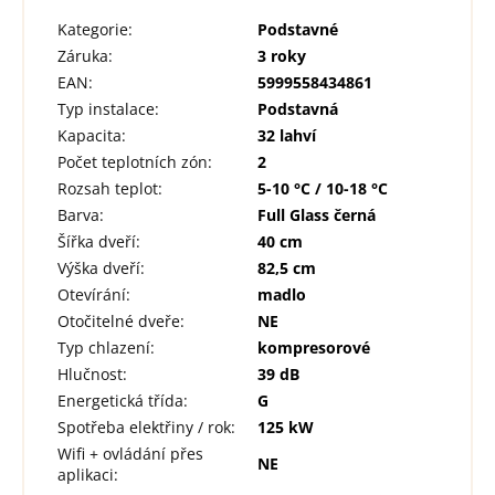
Kategorie
:
Podstavné
Záruka
:
3 roky
EAN
:
5999558434861
Typ instalace
:
Podstavná
Kapacita
:
32 lahví
Počet teplotních zón
:
2
Rozsah teplot
:
5-10 °C / 10-18 °C
Barva
:
Full Glass černá
Šířka dveří
:
40 cm
Výška dveří
:
82,5 cm
Otevírání
:
madlo
Otočitelné dveře
:
NE
Typ chlazení
:
kompresorové
Hlučnost
:
39 dB
Energetická třída
:
G
Spotřeba elektřiny / rok
:
125 kW
Wifi + ovládání přes
NE
aplikaci
: