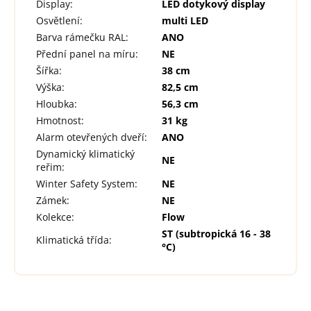
Display
:
LED dotykový display
Osvětlení
:
multi LED
Barva rámečku RAL
:
ANO
Přední panel na míru
:
NE
Šířka
:
38 cm
Výška
:
82,5 cm
Hloubka
:
56,3 cm
Hmotnost
:
31 kg
Alarm otevřených dveří
:
ANO
Dynamický klimatický
NE
reřim
:
Winter Safety System
:
NE
Zámek
:
NE
Kolekce
:
Flow
ST (subtropická 16 - 38
Klimatická třída
:
°C)