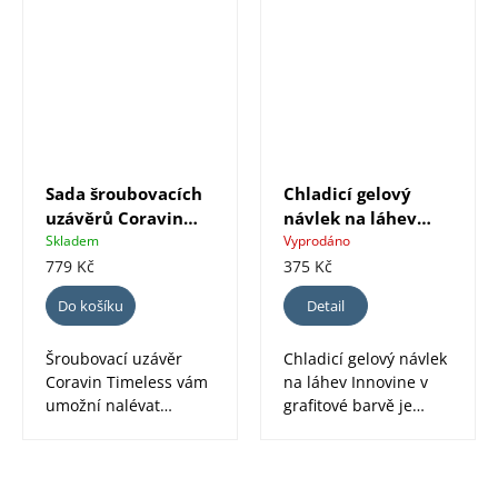
Sada šroubovacích
Chladicí gelový
uzávěrů Coravin
návlek na láhev
Timeless Standard -
Innovine, grafitová
Skladem
Vyprodáno
6ks
779 Kč
375 Kč
Do košíku
Detail
Šroubovací uzávěr
Chladicí gelový návlek
Coravin Timeless vám
na láhev Innovine v
umožní nalévat
grafitové barvě je
oblíbená vína se
praktickým doplňkem
šroubovacím
pro rychlé...
uzávěrem...