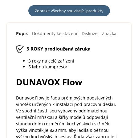
Zobrazit všechny související produkty
Popis
Dokumenty ke stažení
Diskuze
Značka
3 ROKY
prodloužená záruka
3 roky na celé zařízení
5 let
na kompresor
DUNAVOX Flow
Dunavox Flow je řada prémiových podstavných
vinoték určených k instalaci pod pracovní desku.
Ve spodní části jsou vybaveny odnímatelnou
ventilační mřížkou a šířky modelů odpovídají
standardním rozměrům kuchyňských skříněk.
Výška vinoték je 820 mm, aby ladila s běžnou
výškou kuchyňských sestav. Řada však zahrnuje i