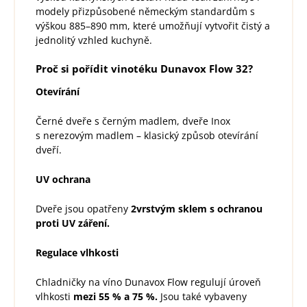
modely přizpůsobené německým standardům s
výškou 885–890 mm, které umožňují vytvořit čistý a
jednolitý vzhled kuchyně.
Proč si pořídit vinotéku Dunavox Flow 32?
Otevírání
Černé dveře s černým madlem, dveře Inox
s nerezovým madlem – klasický způsob otevírání
dveří.
UV ochrana
Dveře jsou opatřeny
2vrstvým sklem s ochranou
proti UV záření.
Regulace vlhkosti
Chladničky na víno Dunavox Flow regulují úroveň
vlhkosti
mezi 55 % a 75 %.
Jsou také vybaveny