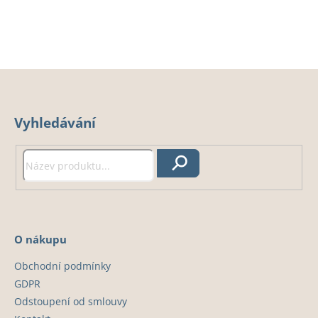
Z
á
Vyhledávání
p
a
t
Hledat
í
O nákupu
Obchodní podmínky
GDPR
Odstoupení od smlouvy