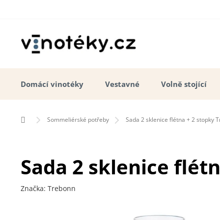
Přejít
na
obsah
Domácí vinotéky
Vestavné
Volně stojící
Domů
Sommeliérské potřeby
Sada 2 sklenice flétna + 2 stopky T
Sada 2 sklenice flétn
Značka:
Trebonn