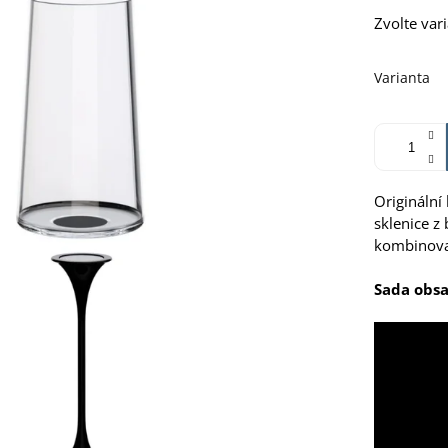
Měrná
Zvolte var
cena:
Varianta
Originální
sklenice z
kombinova
Sada obsa