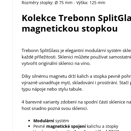
Rozměry stopky: Ø 75 mm - Výška: 125 mm
Kolekce Trebonn SplitGla
magnetickou stopkou
Trebonn SplitGlass je elegantní modulární systém skle
každé příležitosti. Sklenici můžete používat samostatn
vytvořit originální sklenici na víno.
Díky silnému magnetu drží kalich a stopka pevně poh
výrazně usnadňuje mytí, skladování i prostírání. Stač
typu nápoje nebo stylu tabule.
4 barevné varianty zdobení na spodní části sklenice nav
host snadno pozná svou sklenici.
Modulární
systém
Pevné
magnetické spojení
kalichu a stopky