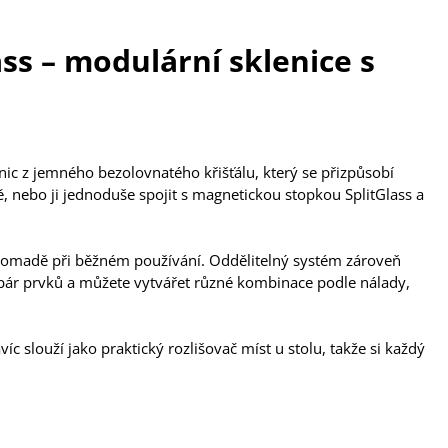
ss – modulární sklenice s
nic z jemného bezolovnatého křišťálu, který se přizpůsobí
ě, nebo ji jednoduše spojit s magnetickou stopkou SplitGlass a
romadě při běžném používání. Oddělitelný systém zároveň
í pár prvků a můžete vytvářet různé kombinace podle nálady,
íc slouží jako praktický rozlišovač míst u stolu, takže si každý