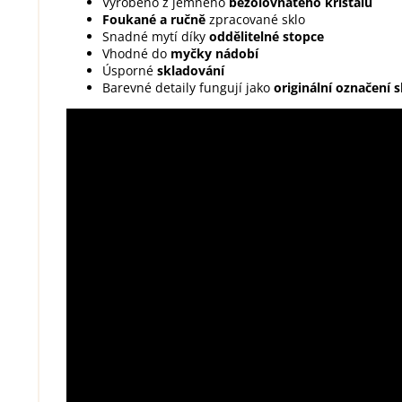
Vyrobeno z jemného
bezolovnatého křišťálu
Foukané a ručně
zpracované sklo
Snadné mytí díky
oddělitelné stopce
Vhodné do
myčky nádobí
Úsporné
skladování
Barevné detaily fungují jako
originální označení s