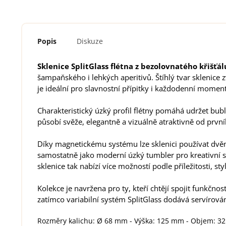
Popis
Diskuze
Sklenice SplitGlass flétna
z bezolovnatého křišťál
šampaňského i lehkých aperitivů. Štíhlý tvar sklenice 
je ideální pro slavnostní přípitky i každodenní momenty
Charakteristický úzký profil flétny pomáhá udržet bub
působí svěže, elegantně a vizuálně atraktivně od první
Díky magnetickému systému lze sklenici používat dvěm
samostatně jako moderní úzký tumbler pro kreativní se
sklenice tak nabízí více možností podle příležitosti, sty
Kolekce je navržena pro ty, kteří chtějí spojit funkčnos
zatímco variabilní systém SplitGlass dodává servírov
Rozměry kalichu: Ø 68 mm - Výška: 125 mm - Objem: 32 