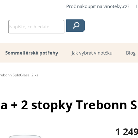
Proč nakoupit na vinoteky.cz?
Hledat
Sommeliérské potřeby
Jak vybrat vinotéku
Blog
rebonn SplitGlass, 2 ks
a + 2 stopky Trebonn Sp
1 24