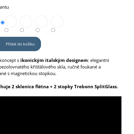
iantu
Přidat do košíku
 koncept s
ikonickým italským designem
: elegantní
 bezolovnatého křišťálového skla, ručně foukané a
né s magnetickou stopkou.
huje 2 sklenice flétna + 2 stopky Trebonn SplitGlass.