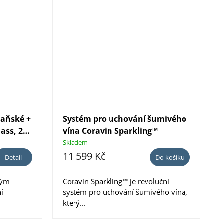
paňské +
Systém pro uchování šumivého
ass, 2
vína Coravin Sparkling™
Skladem
11 599 Kč
Detail
Do košíku
kým
Coravin Sparkling™ je revoluční
í
systém pro uchování šumivého vína,
který...