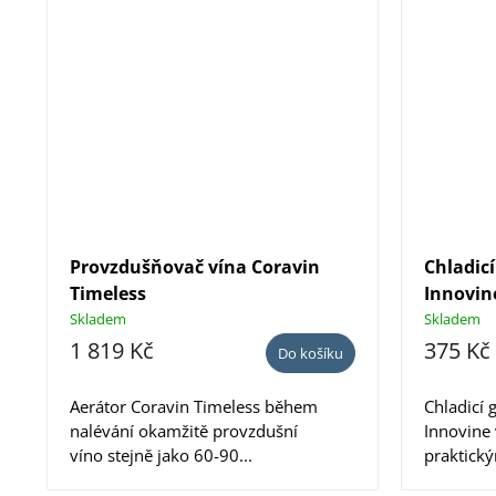
Provzdušňovač vína Coravin
Chladicí
Timeless
Innovin
Skladem
Skladem
1 819 Kč
375 Kč
Do košíku
Aerátor Coravin Timeless během
Chladicí 
nalévání okamžitě provzdušní
Innovine 
víno stejně jako 60-90...
praktický