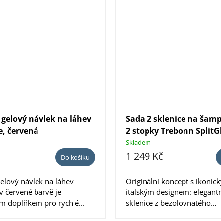
 gelový návlek na láhev
Sada 2 sklenice na šam
e, červená
2 stopky Trebonn SplitGl
ks
Skladem
1 249 Kč
Do košíku
gelový návlek na láhev
Originální koncept s ikonic
v červené barvě je
italským designem: elegantn
m doplňkem pro rychlé...
sklenice z bezolovnatého
křišťálového...