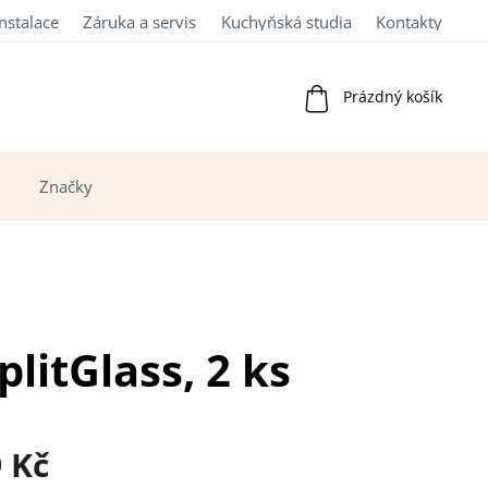
Instalace
Záruka a servis
Kuchyňská studia
Kontakty
Nákupní
Prázdný košík
košík
Značky
litGlass, 2 ks
9 Kč