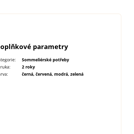
oplňkové parametry
tegorie
:
Sommeliérské potřeby
áruka
:
2 roky
arva
:
černá, červená, modrá, zelená