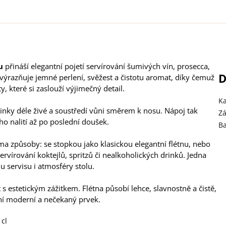
u
přináší elegantní pojetí servírování šumivých vín, prosecca,
D
zvýrazňuje jemné perlení, svěžest a čistotu aromat, díky čemuž
, které si zaslouží výjimečný detail.
Ka
linky déle živé a soustředí vůni směrem k nosu. Nápoj tak
Z
ho nalití až po poslední doušek.
B
a způsoby: se stopkou jako klasickou elegantní flétnu, nebo
rvírování koktejlů, spritzů či nealkoholických drinků. Jedna
lu servisu i atmosféry stolu.
t s estetickým zážitkem. Flétna působí lehce, slavnostně a čistě,
ání moderní a nečekaný prvek.
cl