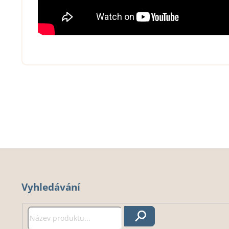
Z
á
Vyhledávání
p
a