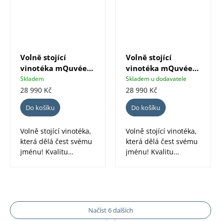
Volně stojící
Volně stojící
vinotéka mQuvée
vinotéka mQuvée
WineExpert 66 Full
WineExpert 66
Skladem
Skladem u dodavatele
Glass černá
nerez
28 990 Kč
28 990 Kč
Do košíku
Do košíku
Volně stojící vinotéka,
Volně stojící vinotéka,
která dělá čest svému
která dělá čest svému
jménu! Kvalitu
jménu! Kvalitu
WineExpert 66
WineExpert 66
jednoduše cítíte....
jednoduše cítíte....
Načíst 6 dalších