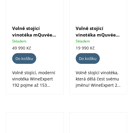
Volně stojící
Volně stojící
vinotéka mQuvée
vinotéka mQuvée
WineExpert 192
WineExpert 24
Skladem
Skladem
viditelné etikety,
nerez
49 990 Kč
19 990 Kč
Full Glass černá
Do košíku
Do košíku
Volně stojící, moderní
Volně stojící vinotéka,
vinotéka WineExpert
která dělá čest svému
192 pojme až 153
jménu! WineExpert 24
lahví. Je výjimečná
je navržena tak, aby...
otočenými...