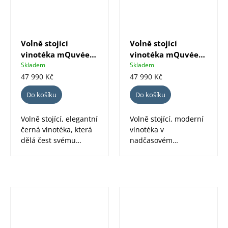
Volně stojící
Volně stojící
vinotéka mQuvée
vinotéka mQuvée
WineExpert 180 Full
WineExpert 180
Skladem
Skladem
Glass černá
nerez
47 990 Kč
47 990 Kč
Do košíku
Do košíku
Volně stojící, elegantní
Volně stojící, moderní
černá vinotéka, která
vinotéka v
dělá čest svému
nadčasovém
jménu! WineExpert
nerezovém provedení,
180 pojme...
která dělá čest
svému...