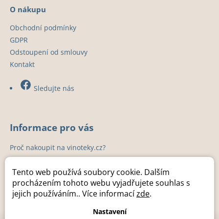
s
O nákupu
u
Obchodní podmínky
GDPR
Odstoupení od smlouvy
Kontakt
Sledujte nás
Informace pro vás
Proč nakoupit na vinoteky.cz?
Instalace
Tento web používá soubory cookie. Dalším
Záruka a servis
procházením tohoto webu vyjadřujete souhlas s
Kuchyňská studia
jejich používáním.. Více informací
zde
.
Kontakty
Nastavení