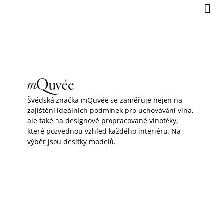
Přejít
Nák
na
koší
obsah
V
mQuvée
, Strana 5
ý
p
Švédská značka mQuvée se zaměřuje nejen na
zajištění ideálních podmínek pro uchovávání vína,
i
ale také na designově propracované vinotéky,
které pozvednou vzhled každého interiéru. Na
s
výběr jsou desítky modelů.
p
r
o
d
u