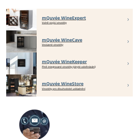
mQuvée WineExpert
Volně stojící vinotéky
mQuvée WineCave
Vestavné vinotéky
mQuvée WineKeeper
Plně integrované vinotéky (skryté odvětrávání)
mQuvée WineStore
Vinotéky pro dlouhodobé uskladnění