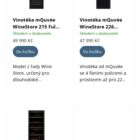
p
r
o
Vinotéka mQuvée
Vinotéka mQuvée
WineStore 215 Full
WineStore 226
d
Glass černá
Black, plné dveře
Skladem u dodavatele
Skladem u dodavatele
u
49 990 Kč
47 990 Kč
k
Do košíku
Do košíku
t
Model z řady Wine
Vinotéka od mQuvée
ů
Store, určený pro
se 4 fixními policemi a
dlouhodobé
prostorem až pro 226
uskladnění vín, ve
lahví vína je určena
kterém uskladníte až
pro...
215...