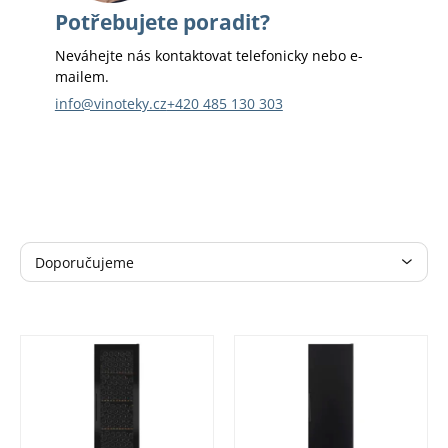
Potřebujete poradit?
Neváhejte nás kontaktovat telefonicky nebo e-
mailem.
info@vinoteky.cz
+420 485 130 303
Ř
Doporučujeme
a
Nejlevnější
z
e
Nejdražší
n
Nejprodávanější
í
Abecedně