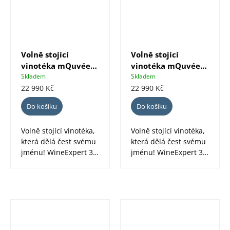
Volně stojící
Volně stojící
vinotéka mQuvée
vinotéka mQuvée
WineExpert 38
WineExpert 38
Skladem
Skladem
Fullglass černá
nerez
22 990 Kč
22 990 Kč
Do košíku
Do košíku
Volně stojící vinotéka,
Volně stojící vinotéka,
která dělá čest svému
která dělá čest svému
jménu! WineExpert 38
jménu! WineExpert 38
je navržena tak, aby...
je navržena tak, aby...