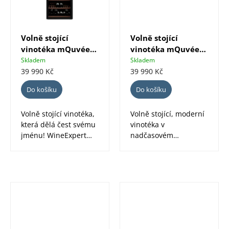
Volně stojící
Volně stojící
vinotéka mQuvée
vinotéka mQuvée
WineExpert 126 Full
WineExpert 126
Skladem
Skladem
Glass černá
nerez
39 990 Kč
39 990 Kč
Do košíku
Do košíku
Volně stojící vinotéka,
Volně stojící, moderní
která dělá čest svému
vinotéka v
jménu! WineExpert
nadčasovém
126 je navržena tak,
nerezovém provedení,
aby...
která dělá čest
svému...